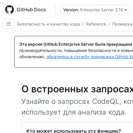
Skip
to
GitHub Docs
Version:
Enterprise Server 3.16
main
content
Безопасность и качество кода
/
Reference
/
Проверка
Эта версия GitHub Enterprise Server была прекращена
производительности, повышения безопасности и новы
обновлению,
обратитесь в службу поддержки GitHub En
О встроенных запроса
Узнайте о запросах CodeQL, к
использует для анализа кода.
Кто может использовать эту функцию?