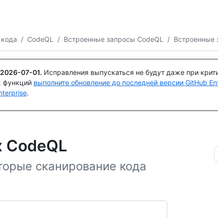
Поискайте или спросите
Copilot
 кода
/
CodeQL
/
Встроенные запросы CodeQL
/
Встроенные 
2026-07-01
.
Исправления выпускаться не будут даже при крит
х функций
выполните обновление до последней версии GitHub Ente
terprise
.
х CodeQL
оторые сканирование кода