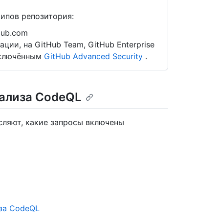
типов репозитория:
Hub.com
ии, на GitHub Team, GitHub Enterprise
 включённым
GitHub Advanced Security
.
нализа CodeQL
сляют, какие запросы включены
иза CodeQL