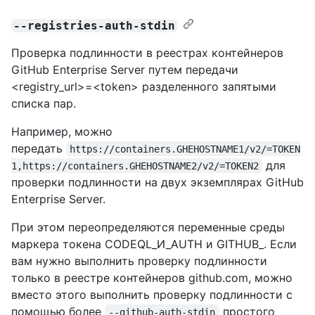
--registries-auth-stdin
Проверка подлинности в реестрах контейнеров
GitHub Enterprise Server путем передачи
<registry_url>=<token> разделенного запятыми
списка пар.
Например, можно
передать
https://containers.GHEHOSTNAME1/v2/=TOKEN
для
1,https://containers.GHEHOSTNAME2/v2/=TOKEN2
проверки подлинности на двух экземплярах GitHub
Enterprise Server.
При этом переопределяются переменные среды
маркера токена CODEQL_И_AUTH и GITHUB_. Если
вам нужно выполнить проверку подлинности
только в реестре контейнеров github.com, можно
вместо этого выполнить проверку подлинности с
помощью более
простого
--github-auth-stdin