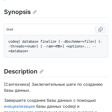
Synopsis
Shell
codeql database finalize [--dbscheme=<file>] [-
-threads=<num>] [--ram=<MB>] <options>... -- 
Description
[Сантехника] Заключительные шаги по созданию
базы данных.
Завершите создание базы данных с помощью
инициализации
базы данных codeql и