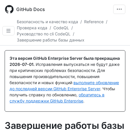
Skip
to
GitHub Docs
main
content
Безопасность и качество кода
/
Reference
/
Проверка кода
/
CodeQL
/
Руководство по cli CodeQL
/
Завершение работы базы данных
Эта версия GitHub Enterprise Server была прекращена
2026-07-01
.
Исправления выпускаться не будут даже
при критических проблемах безопасности. Для
повышения производительности, повышения
безопасности и новых функций
выполните обновление
до последней версии GitHub Enterprise Server
. Чтобы
получить справку по обновлению,
обратитесь в
службу поддержки GitHub Enterprise
.
Завершение работы базы