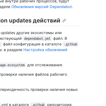
е внутри рабочих процессов, будут
азделе
Обновления версий Dependabot
.
on updates действий
 updates другие экосистемы или
уществующий
файл. В
dependabot.yml
файл конфигурации в каталоге
l
.github
м. в разделе
Настройка обновлений
для отслеживания.
kage-ecosystem
проверки наличия файлов рабочего
ь периодичность проверки наличия новых
.yml
в каталоге
репозитория.
.github