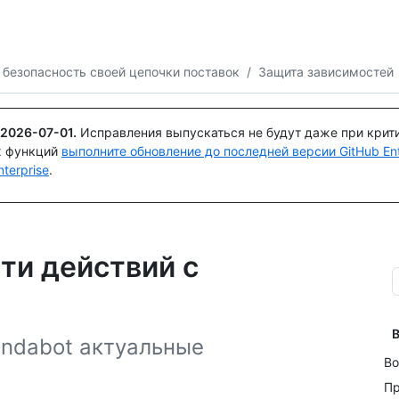
Поискайте или спросите
Copilot
 безопасность своей цепочки поставок
/
Защита зависимостей
2026-07-01
.
Исправления выпускаться не будут даже при крит
х функций
выполните обновление до последней версии GitHub Ente
terprise
.
ти действий с
В
ndabot актуальные
Во
Пр