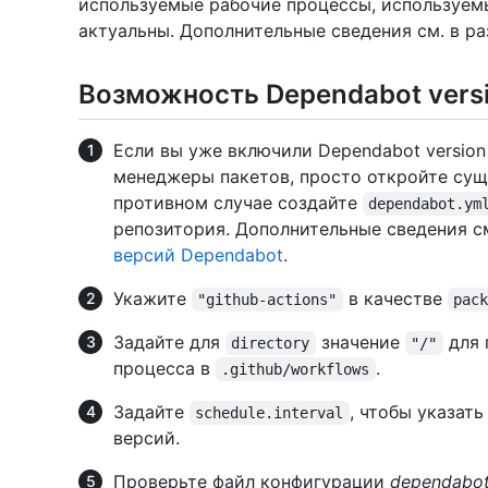
используемые рабочие процессы, используемы
актуальны. Дополнительные сведения см. в р
Возможность Dependabot versi
Если вы уже включили Dependabot version
менеджеры пакетов, просто откройте с
противном случае создайте
dependabot.ym
репозитория. Дополнительные сведения с
версий Dependabot
.
Укажите
в качестве
"github-actions"
pac
Задайте для
значение
для 
directory
"/"
процесса в
.
.github/workflows
Задайте
, чтобы указат
schedule.interval
версий.
Проверьте файл конфигурации
dependabot