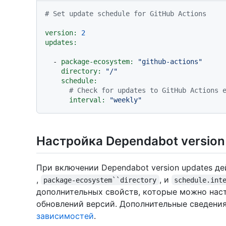
# Set update schedule for GitHub Actions
version:
2
updates:
-
package-ecosystem:
"github-actions"
directory:
"/"
schedule:
# Check for updates to GitHub Actions 
interval:
"weekly"
Настройка Dependabot version
При включении Dependabot version updates д
,
, и
package-ecosystem``directory
schedule.int
дополнительных свойств, которые можно нас
обновлений версий. Дополнительные сведения
зависимостей
.