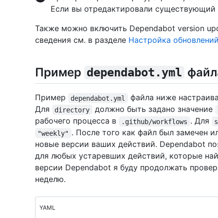
Если вы отредактировали существующий ф
Также можно включить Dependabot version up
сведения см. в разделе
Настройка обновлений
Пример
файла
dependabot.yml
Пример
файла ниже настраивае
dependabot.yml
Для
должно быть задано значение
directory
рабочего процесса в
. Для
.github/workflows
. После того как файл был замечен 
"weekly"
новые версии ваших действий. Dependabot поя
для любых устаревших действий, которые най
версии Dependabot я буду продолжать провер
неделю.
YAML