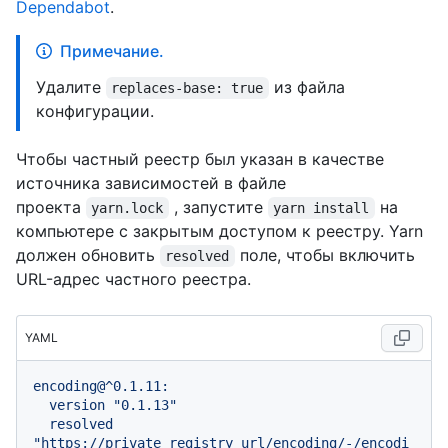
Dependabot
.
Примечание.
Удалите
из файла
replaces-base: true
конфигурации.
Чтобы частный реестр был указан в качестве
источника зависимостей в файле
проекта
, запустите
на
yarn.lock
yarn install
компьютере с закрытым доступом к реестру. Yarn
должен обновить
поле, чтобы включить
resolved
URL-адрес частного реестра.
YAML
encoding@^0.1.11:
version
"0.1.13"
resolved
"https://private_registry_url/encoding/-/encodi