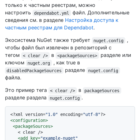
только к частным реестрам, можно
настроить
файл. Дополнительные
dependabot.yml
сведения см. в разделе
Настройка доступа к
частным реестрам для Dependabot
.
Экосистема NuGet также требует
,
nuget.config
чтобы файл был извлечен в репозиторий с
тегом
в
разделе или
< clear />
<packageSources>
ключом
, как true в
nuget.org
разделе
disabledPackageSources
nuget.config
файла.
Это пример тега
в
< clear />
packageSources
разделе раздела
.
nuget.config
<?xml version=
"1.0"
 encoding=
"utf-8"
?>
<
configuration
>
<
packageSources
>
   < clear />

<
add
key
=
"example-nuget"