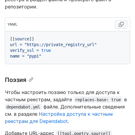
репозитории.
YAML
[[
source
url
=
"https://private_registry_url"
verify_ssl
=
true
name
=
"pypi"
Поэзия
Чтобы настроить поэзию только для доступа к
частным реестрам, задайте
в
replaces-base: true
файле. Дополнительные сведения
dependabot.yml
см. в разделе
Настройка доступа к частным
реестрам для Dependabot
.
Добавьте URL-адрес
[[tool.poetry.source]]