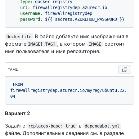
type:
docker-registry
url:
firewallregistrydep.azurecr.io
username:
firewallregistrydep
password:
${{
secrets.AZUREHUB_PASSWORD
}}
В файле добавьте имя изображения в
Dockerfile
формате
, в котором
состоит
IMAGE[:TAG]
IMAGE
имя пользователя и имя репозитория.
YAML
FROM
firewallregistrydep.azurecr.io/myreg/ubuntu:22.
04
Вариант 2
Задайте
в
replaces-base: true
dependabot.yml
файле. Дополнительные сведения см. в разделе