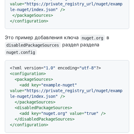
value
=
"https://private_registry_url/nuget/examp
le-nuget/index.json"
 />
</
packageSources
>
</
configuration
>
Это пример добавления ключа
в
nuget.org
раздел раздела
disabledPackageSources
nuget.config
<?xml version=
"1.0"
 encoding=
"utf-8"
?>
<
configuration
>
<
packageSources
>
<
add
key
=
"example-nuget"
value
=
"https://private_registry_url/nuget/examp
le-nuget/index.json"
 />
</
packageSources
>
<
disabledPackageSources
>
<
add
key
=
"nuget.org"
value
=
"true"
 />
</
disabledPackageSources
>
</
configuration
>