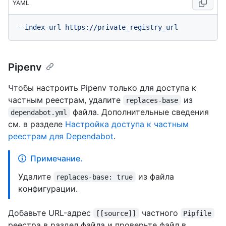
YAML
--index-url
https://private_registry_url
Pipenv
Чтобы настроить Pipenv только для доступа к
частным реестрам, удалите
из
replaces-base
файла. Дополнительные сведения
dependabot.yml
см. в разделе
Настройка доступа к частным
реестрам для Dependabot
.
Примечание.
Удалите
из файла
replaces-base: true
конфигурации.
Добавьте URL-адрес
частного
[[source]]
Pipfile
реестра в раздел файла и проверьте файл в