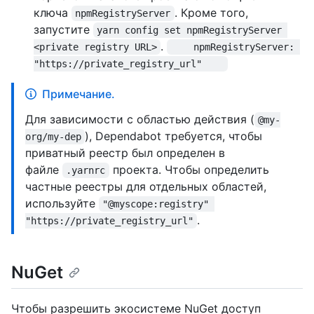
ключа
. Кроме того,
npmRegistryServer
запустите
yarn config set npmRegistryServer 
.
<private registry URL>
    npmRegistryServer: 
"https://private_registry_url"    
Примечание.
Для зависимости с областью действия (
@my-
), Dependabot требуется, чтобы
org/my-dep
приватный реестр был определен в
файле
проекта. Чтобы определить
.yarnrc
частные реестры для отдельных областей,
используйте
"@myscope:registry" 
.
"https://private_registry_url"
NuGet
Чтобы разрешить экосистеме NuGet доступ