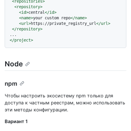
<
repositories
>
<
repository
>
<
id
>
central
</
id
>
<
name
>
your custom repo
</
name
>
<
url
>
https://private_registry_url
</
url
>
</
repository
>
</
project
>
Node
npm
Чтобы настроить экосистему npm только для
доступа к частным реестрам, можно использовать
эти методы конфигурации.
Вариант 1