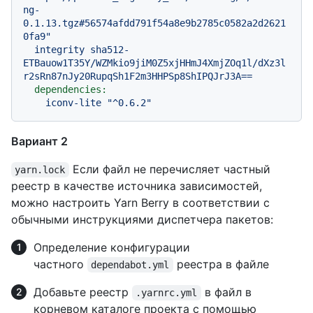
ng-
0.1.13.tgz#56574afdd791f54a8e9b2785c0582a2d2621
0fa9"
integrity
sha512-
ETBauow1T35Y/WZMkio9jiM0Z5xjHHmJ4XmjZOq1l/dXz3l
r2sRn87nJy20RupqSh1F2m3HHPSp8ShIPQJrJ3A==
dependencies:
iconv-lite
"^0.6.2"
Вариант 2
Если файл не перечисляет частный
yarn.lock
реестр в качестве источника зависимостей,
можно настроить Yarn Berry в соответствии с
обычными инструкциями диспетчера пакетов:
Определение конфигурации
частного
реестра в файле
dependabot.yml
Добавьте реестр
в файл в
.yarnrc.yml
корневом каталоге проекта с помощью