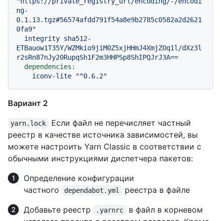
"https://private_registry_url/encoding/-/encodi
ng-
0.1.13.tgz#56574afdd791f54a8e9b2785c0582a2d2621
0fa9"
integrity
sha512-
ETBauow1T35Y/WZMkio9jiM0Z5xjHHmJ4XmjZOq1l/dXz3l
r2sRn87nJy20RupqSh1F2m3HHPSp8ShIPQJrJ3A==
dependencies:
iconv-lite
"^0.6.2"
Вариант 2
Если файл не перечисляет частный
yarn.lock
реестр в качестве источника зависимостей, вы
можете настроить Yarn Classic в соответствии с
обычными инструкциями диспетчера пакетов:
Определение конфигурации
частного
реестра в файле
dependabot.yml
Добавьте реестр
в файл в корневом
.yarnrc