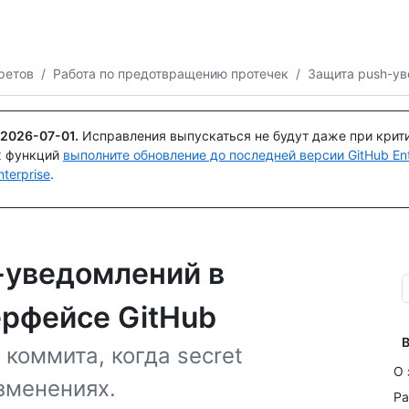
Поискайте или спросите
Copilot
ретов
/
Работа по предотвращению протечек
/
Защита push-ув
2026-07-01
.
Исправления выпускаться не будут даже при крит
х функций
выполните обновление до последней версии GitHub Ente
terprise
.
-уведомлений в
ерфейсе GitHub
В
коммита, когда secret
О 
зменениях.
Ра