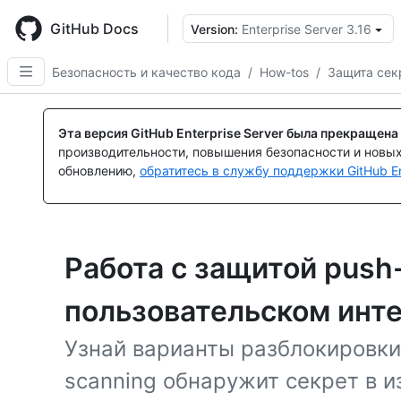
Skip
to
GitHub Docs
Version:
Enterprise Server 3.16
main
content
Безопасность и качество кода
/
How-tos
/
Защита сек
Эта версия GitHub Enterprise Server была прекращена
производительности, повышения безопасности и новы
обновлению,
обратитесь в службу поддержки GitHub En
Работа с защитой push
пользовательском инт
Узнай варианты разблокировки 
scanning обнаружит секрет в и