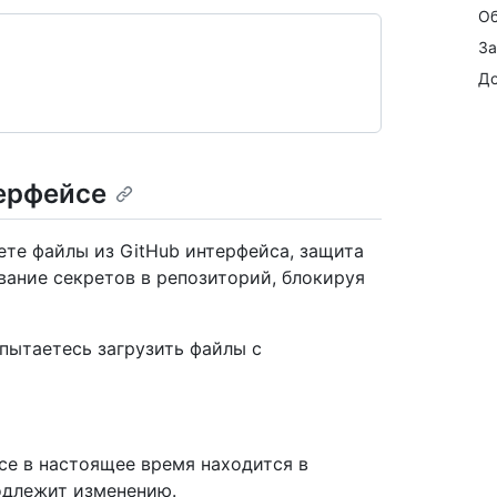
Об
За
До
терфейсе
ете файлы из GitHub интерфейса, защита
ание секретов в репозиторий, блокируя
пытаетесь загрузить файлы с
се в настоящее время находится в
одлежит изменению.