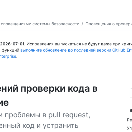
Поискайте или спросите
Copilot
 оповещениями системы безопасности
/
Оповещения о провер
2026-07-01
.
Исправления выпускаться не будут даже при крит
х функций
выполните обновление до последней версии GitHub Ente
terprise
.
ний проверки кода в
ие
В
 проблемы в pull request,
Ре
нный код и устранить
Уп