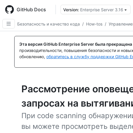
Skip
to
GitHub Docs
Version:
Enterprise Server 3.16
main
content
Безопасность и качество кода
/
How-tos
/
Управление
Эта версия GitHub Enterprise Server была прекращена
производительности, повышения безопасности и новы
обновлению,
обратитесь в службу поддержки GitHub En
Рассмотрение оповеще
запросах на вытягиван
При code scanning обнаружении
вы можете просмотреть выделе