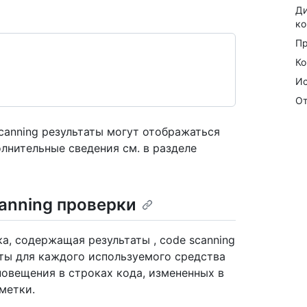
Ди
ко
Пр
Ко
Ис
От
canning результаты могут отображаться
полнительные сведения см. в разделе
anning проверки
ка, содержащая результаты , code scanning
аты для каждого используемого средства
повещения в строках кода, измененных в
метки.