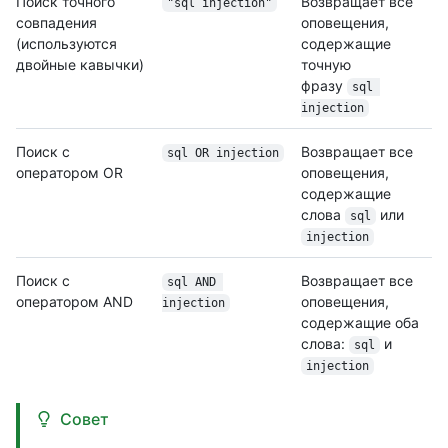
Поиск точного
Возвращает все
"sql injection"
совпадения
оповещения,
(используются
содержащие
двойные кавычки)
точную
фразу
sql 
injection
Поиск с
Возвращает все
sql OR injection
оператором OR
оповещения,
содержащие
слова
или
sql
injection
Поиск с
Возвращает все
sql AND 
оператором AND
оповещения,
injection
содержащие оба
слова:
и
sql
injection
Совет