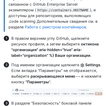
связанном с GitHub Enterprise Server
экземпляром (
), и
https://containers.HOSTNAME
доступны для репозиториев, выполняющих
.code scanning Дополнительные сведения см. в
разделе
Работа с реестром контейнеров
.
В правом верхнем углу GitHub, щелкните
рисунок профиля, а затем выберите
октикона
"организация" aria-hidden="true" aria-
label="organization" %} Ваши организации
.
Под именем организации щелкните
Settings
.
Если вкладка "Параметры" не отображается,
выберите
раскрывающееся меню
и нажмите
кнопку
"Параметры
".
В разделе "Безопасность" боковой панели