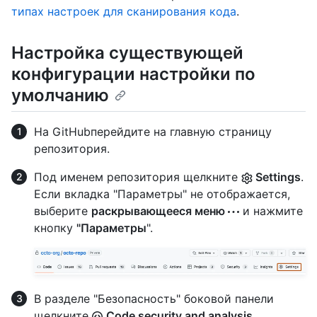
типах настроек для сканирования кода
.
Настройка существующей
конфигурации настройки по
умолчанию
На GitHubперейдите на главную страницу
репозитория.
Под именем репозитория щелкните
Settings
.
Если вкладка "Параметры" не отображается,
выберите
раскрывающееся меню
и нажмите
кнопку
"Параметры
".
В разделе "Безопасность" боковой панели
щелкните
Code security and analysis
.