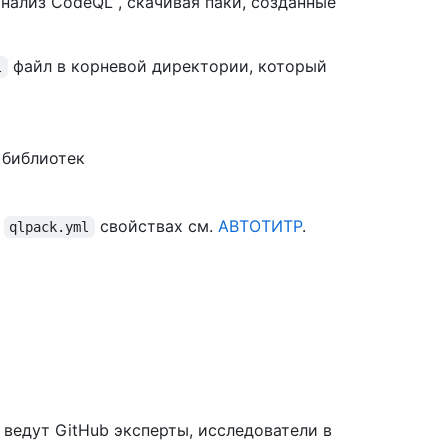
нализ CodeQL , скачивая паки, созданные
файл в корневой директории, который
l
 библиотек
о
свойствах см.
АВТОТИТР
.
qlpack.yml
ведут GitHub эксперты, исследователи в