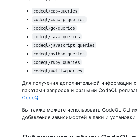
codeql/cpp-queries
codeql/csharp-queries
codeql/go-queries
codeql/java-queries
codeql/javascript-queries
codeql/python-queries
codeql/ruby-queries
codeql/swift-queries
Для получения дополнительной информации 
пакетами запросов и разными CodeQL релиза
CodeQL
.
Вы также можете использовать CodeQL CLI их
добавления зависимостей в паки и установки