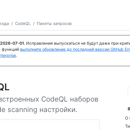
Поискайте или спросите
Copilot
кода
/
CodeQL
/
Пакеты запросов
2026-07-01
.
Исправления выпускаться не будут даже при крит
х функций
выполните обновление до последней версии GitHub Ente
terprise
.
QL
 встроенных CodeQL наборов
e scanning настройки.
В
О 
Ти