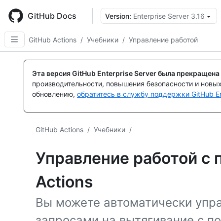
Skip
to
GitHub Docs
Version:
Enterprise Server 3.16
main
content
GitHub Actions
/
Учебники
/
Управление работой
Эта версия GitHub Enterprise Server была прекращена
производительности, повышения безопасности и новы
обновлению,
обратитесь в службу поддержки GitHub En
GitHub Actions
/
Учебники
/
Управление работой с
Actions
Вы можете автоматически упр
запросами на вытягивание с 