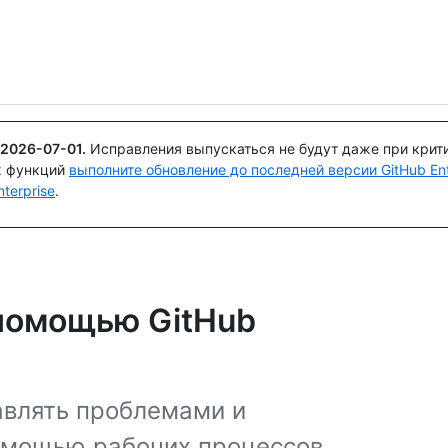
Поискайте или спросите
Copilot
2026-07-01
.
Исправления выпускаться не будут даже при крит
х функций
выполните обновление до последней версии GitHub Ente
terprise
.
 помощью GitHub
авлять проблемами и
помощью рабочих процессов