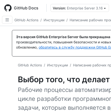
Skip
to
GitHub Docs
Version:
Enterprise Server 3.16
main
content
GitHub Actions
/
Инструкции
/
Написание рабочих про
Эта версия GitHub Enterprise Server была прекращена
производительности, повышения безопасности и новы
обновлению,
обратитесь в службу поддержки GitHub En
GitHub Actions
/
Инструкции
/
Написание рабочих п
Выбор того, что делае
Рабочие процессы автоматизи
цикле разработки программног
задачи, которые выполняется 