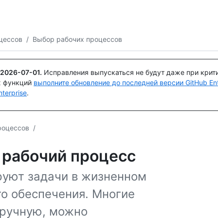
Поискайте или спросите
Copilot
цессов
/
Выбор рабочих процессов
2026-07-01
.
Исправления выпускаться не будут даже при крит
х функций
выполните обновление до последней версии GitHub Ente
terprise
.
роцессов
/
т рабочий процесс
руют задачи в жизненном
о обеспечения. Многие
вручную, можно