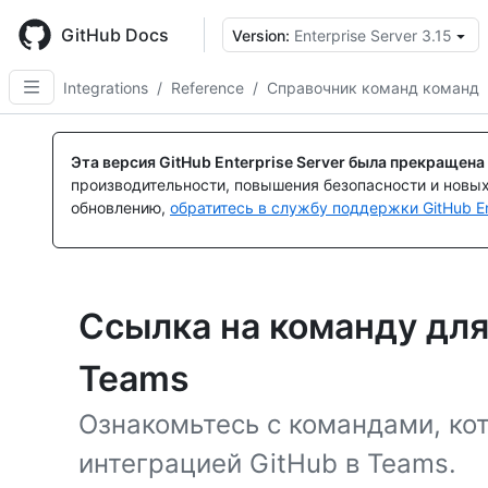
Skip
to
GitHub Docs
Version:
Enterprise Server 3.15
main
content
Integrations
/
Reference
/
Справочник команд команд
Эта версия GitHub Enterprise Server была прекращена
производительности, повышения безопасности и новы
обновлению,
обратитесь в службу поддержки GitHub En
Ссылка на команду для
Teams
Ознакомьтесь с командами, ко
интеграцией GitHub в Teams.