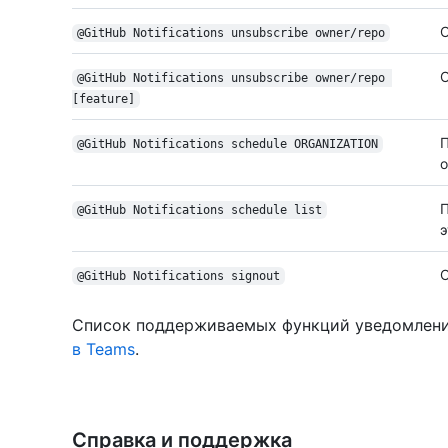
О
@GitHub Notifications unsubscribe owner/repo
О
@GitHub Notifications unsubscribe owner/repo 
[feature]
П
@GitHub Notifications schedule ORGANIZATION
о
П
@GitHub Notifications schedule list
э
О
@GitHub Notifications signout
Список поддерживаемых функций уведомлен
в Teams
.
Справка и поддержка