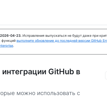
Поискайте или спросите
Copilot
2026-04-23
.
Исправления выпускаться не будут даже при кри
х функций
выполните обновление до последней версии GitHub Ente
terprise
.
 интеграции GitHub в
торые можно использовать с