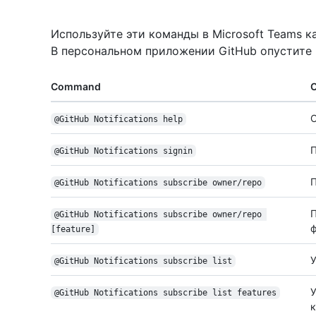
Используйте эти команды в Microsoft Teams к
В персональном приложении GitHub опустите 
Command
О
@GitHub Notifications help
П
@GitHub Notifications signin
П
@GitHub Notifications subscribe owner/repo
П
@GitHub Notifications subscribe owner/repo 
[feature]
У
@GitHub Notifications subscribe list
У
@GitHub Notifications subscribe list features
к