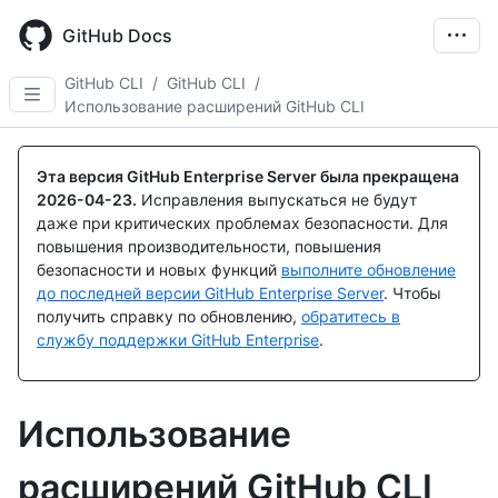
Skip
to
GitHub Docs
main
content
GitHub CLI
/
GitHub CLI
/
Использование расширений GitHub CLI
Эта версия GitHub Enterprise Server была прекращена
2026-04-23
.
Исправления выпускаться не будут
даже при критических проблемах безопасности. Для
повышения производительности, повышения
безопасности и новых функций
выполните обновление
до последней версии GitHub Enterprise Server
. Чтобы
получить справку по обновлению,
обратитесь в
службу поддержки GitHub Enterprise
.
Использование
расширений GitHub CLI