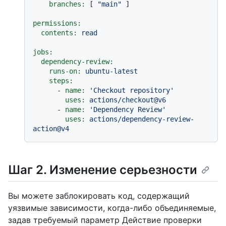
branches:
 [ 
"main"
 ]

permissions:
contents:
read
jobs:
dependency-review:
runs-on:
ubuntu-latest
steps:
-
name:
'Checkout repository'
uses:
actions/checkout@v6
-
name:
'Dependency Review'
uses:
actions/dependency-review-
action@v4
Шаг 2. Изменение серьезности
Вы можете заблокировать код, содержащий
уязвимые зависимости, когда-либо объединяемые,
задав требуемый параметр Действие проверки