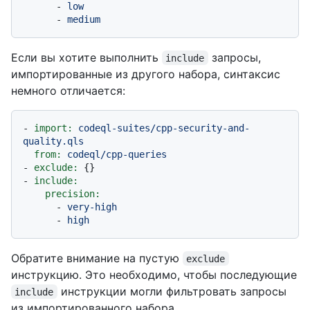
-
low
-
medium
Если вы хотите выполнить
запросы,
include
импортированные из другого набора, синтаксис
немного отличается:
-
import:
codeql-suites/cpp-security-and-
quality.qls
from:
codeql/cpp-queries
-
exclude:
-
include:
precision:
-
very-high
-
high
Обратите внимание на пустую
exclude
инструкцию. Это необходимо, чтобы последующие
инструкции могли фильтровать запросы
include
из импортированного набора.