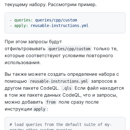
текущему набору. Рассмотрим пример.
-
queries:
queries/cpp/custom
-
apply:
reusable-instructions.yml
При этом запросы будут
отфильтровывать
только те,
queries/cpp/custom
которые соответствуют условиям повторного
использования.
Вы также можете создать определение набора с
помощью
запросов в
reusable-instructions.yml
другом пакете CodeQL.
Если файл находится
.qls
в том же пакете данных CodeQL, что и запросы,
можно добавить
поле сразу после
from
инструкции
:
apply
# load queries from the default suite of my-
org/my-other-custom-queries