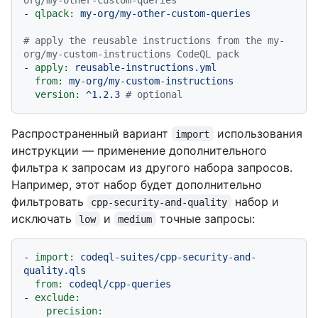
-
qlpack:
my-org/my-other-custom-queries
# apply the reusable instructions from the my-
org/my-custom-instructions CodeQL pack
-
apply:
reusable-instructions.yml
from:
my-org/my-custom-instructions
version:
^1.2.3
# optional
Распространенный вариант
использования
import
инструкции — применение дополнительного
фильтра к запросам из другого набора запросов.
Например, этот набор будет дополнительно
фильтровать
набор и
cpp-security-and-quality
исключать
и
точные запросы:
low
medium
-
import:
codeql-suites/cpp-security-and-
quality.qls
from:
codeql/cpp-queries
-
exclude:
precision: