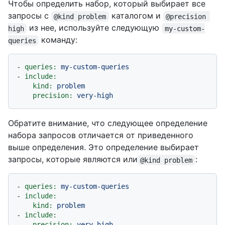
Чтобы определить набор, который выбирает все
запросы с
каталогом и
@kind problem
@precision 
из нее, используйте следующую
high
my-custom-
команду:
queries
-
queries:
my-custom-queries
-
include:
kind:
problem
precision:
very-high
Обратите внимание, что следующее определение
набора запросов отличается от приведенного
выше определения. Это определение выбирает
запросы, которые являются или
:
@kind problem
-
queries:
my-custom-queries
-
include:
kind:
problem
-
include:
precision:
very-high