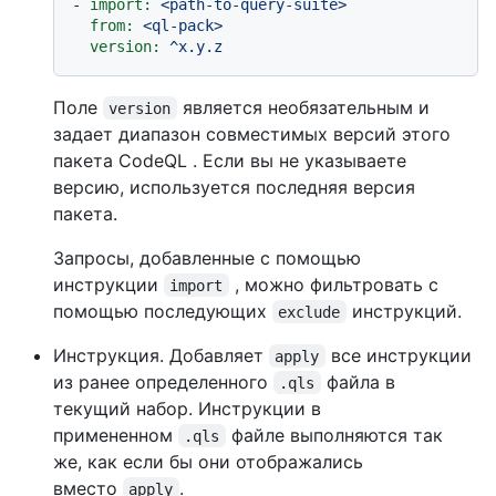
-
import:
<path-to-query-suite>
from:
<ql-pack>
version:
^x.y.z
Поле
является необязательным и
version
задает диапазон совместимых версий этого
пакета CodeQL . Если вы не указываете
версию, используется последняя версия
пакета.
Запросы, добавленные с помощью
инструкции
, можно фильтровать с
import
помощью последующих
инструкций.
exclude
Инструкция. Добавляет
все инструкции
apply
из ранее определенного
файла в
.qls
текущий набор. Инструкции в
примененном
файле выполняются так
.qls
же, как если бы они отображались
вместо
.
apply