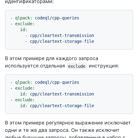
идентификаторами:
-
qlpack:
codeql/cpp-queries
-
exclude:
id:
-
cpp/cleartext-transmission
-
cpp/cleartext-storage-file
В этом примере для каждого запроса
используется отдельная
инструкция:
exclude
-
qlpack:
codeql/cpp-queries
-
exclude:
id:
cpp/cleartext-transmission
-
exclude:
id:
cpp/cleartext-storage-file
В этом примере регулярное выражение исключает
одни и те же два запроса. Он также исключит
любые будущие запросы, добавленные в набор с