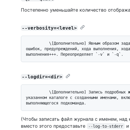
Постепенно уменьшайте количество отобража
--verbosity=<level>
          \[Дополнительно] Явным образом задайте уровень детализации на одну из 
ошибок, предупреждений, хода выполнения, хода
--logdir=<dir>
          \[Дополнительно] Запись подробных журналов в один или несколько файлов в 
указанном каталоге с созданными именами, вклю
(Чтобы записать файл журнала с именем, над 
вместо этого предоставьте
и 
--log-to-stderr