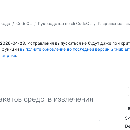
Поискайте или спросите
Copilot
 кода
/
CodeQL
/
Руководство по cli CodeQL
/
Разрешение яз
2026-04-23
.
Исправления выпускаться не будут даже при кри
х функций
выполните обновление до последней версии GitHub Ente
terprise
.
акетов средств извлечения
В
Sy
De