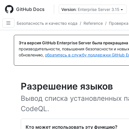
Skip
to
GitHub Docs
Version:
Enterprise Server 3.15
main
content
Безопасность и качество кода
/
Reference
/
Проверка
Эта версия GitHub Enterprise Server была прекращена
производительности, повышения безопасности и новы
обновлению,
обратитесь в службу поддержки GitHub En
Разрешение языков
Вывод списка установленных п
CodeQL.
Кто может использовать эту функцию?