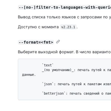
--[no-]filter-to-languages-with-queri
Вывод списка только языков с запросами по 
Доступно с момента
.
v2.23.1
--format=<fmt>
Выберите выходной формат. В число варианто
          `text`

          _(по умолчанию)_: печать путей к пакетам извлечения в стандартные выходные 
данные.

          `json`: печать путей к пакетам извлечения в виде строки JSON.
