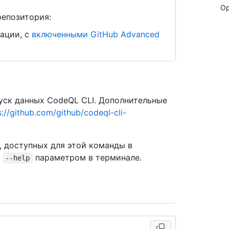
Op
репозитория:
ации, с
включенными GitHub Advanced
ск данных CodeQL CLI. Дополнительные
s://github.com/github/codeql-cli-
, доступных для этой команды в
с
параметром в терминале.
--help