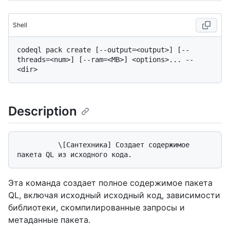
Shell
codeql pack create [--output=<output>] [--
threads=<num>] [--ram=<MB>] <options>... -- 
Description
          \[Сантехника] Создает содержимое 
Эта команда создает полное содержимое пакета
QL, включая исходный исходный код, зависимости
библиотеки, скомпилированные запросы и
метаданные пакета.