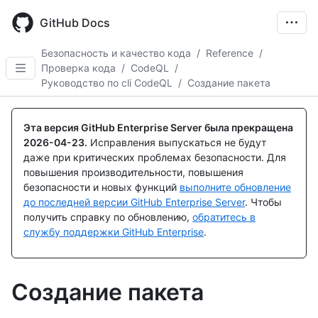
Skip
to
GitHub Docs
main
content
Безопасность и качество кода
/
Reference
/
Проверка кода
/
CodeQL
/
Руководство по cli CodeQL
/
Создание пакета
Эта версия GitHub Enterprise Server была прекращена
2026-04-23
.
Исправления выпускаться не будут
даже при критических проблемах безопасности. Для
повышения производительности, повышения
безопасности и новых функций
выполните обновление
до последней версии GitHub Enterprise Server
. Чтобы
получить справку по обновлению,
обратитесь в
службу поддержки GitHub Enterprise
.
Создание пакета