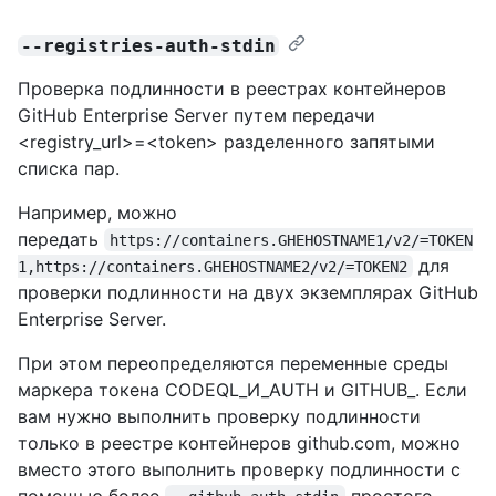
--registries-auth-stdin
Проверка подлинности в реестрах контейнеров
GitHub Enterprise Server путем передачи
<registry_url>=<token> разделенного запятыми
списка пар.
Например, можно
передать
https://containers.GHEHOSTNAME1/v2/=TOKEN
для
1,https://containers.GHEHOSTNAME2/v2/=TOKEN2
проверки подлинности на двух экземплярах GitHub
Enterprise Server.
При этом переопределяются переменные среды
маркера токена CODEQL_И_AUTH и GITHUB_. Если
вам нужно выполнить проверку подлинности
только в реестре контейнеров github.com, можно
вместо этого выполнить проверку подлинности с
помощью более
простого