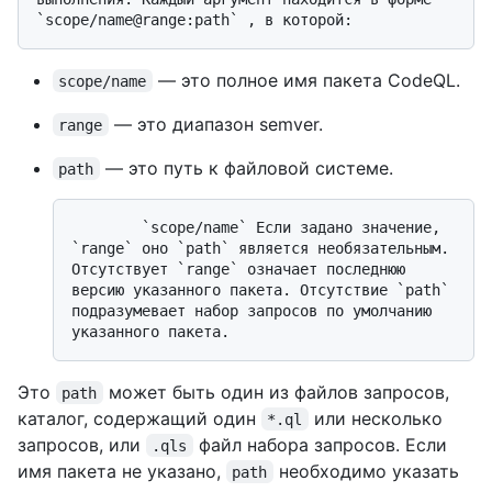
— это полное имя пакета CodeQL.
scope/name
— это диапазон semver.
range
— это путь к файловой системе.
path
        `scope/name` Если задано значение, 
`range` оно `path` является необязательным. 
Отсутствует `range` означает последнюю 
версию указанного пакета. Отсутствие `path` 
подразумевает набор запросов по умолчанию 
Это
может быть один из файлов запросов,
path
каталог, содержащий один
или несколько
*.ql
запросов, или
файл набора запросов. Если
.qls
имя пакета не указано,
необходимо указать
path