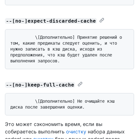
--[no-]expect-discarded-cache
          \[Дополнительно] Принятие решений о 
том, какие предикаты следует оценить, и что 
нужно записать в кэш диска, исходя из 
предположения, что кэш будет удален после 
--[no-]keep-full-cache
          \[Дополнительно] Не очищайте кэш 
Это может сэкономить время, если вы
собираетесь выполнить
очистку
набора данных
codeql или
очистку
базы данных codeql после