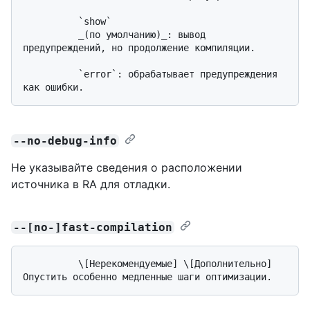
          `show`

          _(по умолчанию)_: вывод 
предупреждений, но продолжение компиляции.

          `error`: обрабатывает предупреждения 
--no-debug-info
Не указывайте сведения о расположении
источника в RA для отладки.
--[no-]fast-compilation
          \[Нерекомендуемые] \[Дополнительно] 