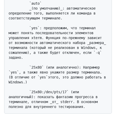
          `auto`

          _(по умолчанию)_: автоматическое 
определение того, выполняется ли команда в 
соответствующем терминале.

          `yes`: предположим, что терминал 
может понять последовательности элементов 
управления xterm. Функция по-прежнему зависит 
от возможности автоматического набора _размера_ 
терминала (который не реализован в Windows, к 
сожалению), а также будет отключен, если `-q` 
задано.

          `25x80` (или аналогично): Например 
`yes`, а также явно укажите размер терминала. 
(В отличие от `yes`этого, это должно работать в 
Windows.)

          `25x80:/dev/pts/17` (или 
аналогичный): показать фантазию прогресса в 
терминале, отличном _от_ stderr. В основном 