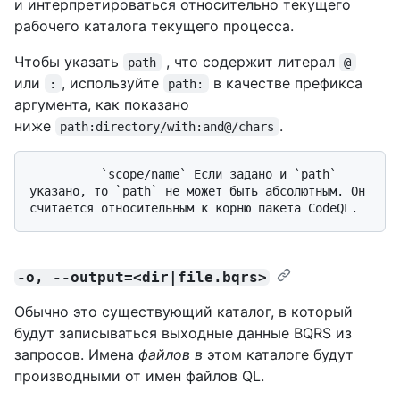
и интерпретироваться относительно текущего
рабочего каталога текущего процесса.
Чтобы указать
, что содержит литерал
path
@
или
, используйте
в качестве префикса
:
path:
аргумента, как показано
ниже
.
path:directory/with:and@/chars
          `scope/name` Если задано и `path` 
указано, то `path` не может быть абсолютным. Он 
-o, --output=<dir|file.bqrs>
Обычно это существующий каталог, в который
будут записываться выходные данные BQRS из
запросов. Имена
файлов в
этом каталоге будут
производными от имен файлов QL.