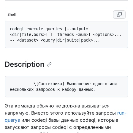
Shell
codeql execute queries [--output=
<dir|file.bqrs>] [--threads=<num>] <options>... 
Description
          \[Сантехника] Выполнение одного или 
Эта команда обычно не должна вызываться
напрямую. Вместо этого используйте запросы
run-
querys
или
codeql базы данных codeql, которые
запускают запросы codeql с определенными