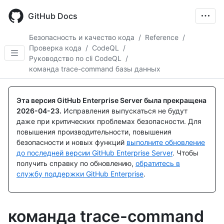
Skip
to
GitHub Docs
main
content
Безопасность и качество кода
/
Reference
/
Проверка кода
/
CodeQL
/
Руководство по cli CodeQL
/
команда trace-command базы данных
Эта версия GitHub Enterprise Server была прекращена
2026-04-23
.
Исправления выпускаться не будут
даже при критических проблемах безопасности. Для
повышения производительности, повышения
безопасности и новых функций
выполните обновление
до последней версии GitHub Enterprise Server
. Чтобы
получить справку по обновлению,
обратитесь в
службу поддержки GitHub Enterprise
.
команда trace-command