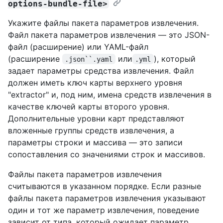
options-bundle-file>
Укажите файлы пакета параметров извлечения.
Файл пакета параметров извлечения — это JSON-
файл (расширение) или YAML-файл
(расширение
или
), который
.json``.yaml
.yml
задает параметры средства извлечения. Файл
должен иметь ключ карты верхнего уровня
"extractor" и, под ним, имена средств извлечения в
качестве ключей карты второго уровня.
Дополнительные уровни карт представляют
вложенные группы средств извлечения, а
параметры строки и массива — это записи
сопоставления со значениями строк и массивов.
Файлы пакета параметров извлечения
считываются в указанном порядке. Если разные
файлы пакета параметров извлечения указывают
один и тот же параметр извлечения, поведение
зависит от типа, который ожидает параметр