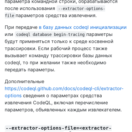
параметра командной строки, обрабатываются
после использования
--extractor-options-
параметров средства извлечения.
file
При передаче
в базу данных codeql инициализации
или
параметры
codeql database begin-tracing
будут применяться только к среде косвенной
трассировки. Если рабочий процесс также
вызывает команду трассировки базы данных
codeql, то при желании также необходимо
передать параметры.
Дополнительные
https://codeql.github.com/docs/codeql-cli/extractor-
options
сведения о параметрах средства
извлечения CodeQL, включая перечисление
параметров, объявленных каждым извлекателем.
--extractor-options-file=<extractor-