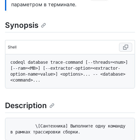
параметром в терминале.
Synopsis
Shell
codeql database trace-command [--threads=<num>] 
[--ram=<MB>] [--extractor-option=<extractor-
option-name=value>] <options>... -- <database> 
Description
          \[Сантехника] Выполните одну команду 