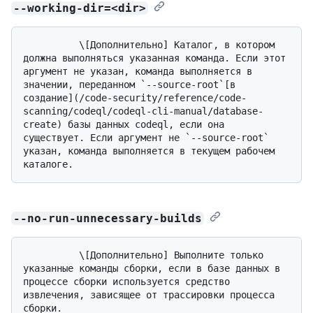
--working-dir=<dir>
          \[Дополнительно] Каталог, в котором 
должна выполняться указанная команда. Если этот 
аргумент не указан, команда выполняется в 
значении, переданном `--source-root`[в 
создание](/code-security/reference/code-
scanning/codeql/codeql-cli-manual/database-
create) базы данных codeql, если она 
существует. Если аргумент не `--source-root` 
указан, команда выполняется в текущем рабочем 
--no-run-unnecessary-builds
          \[Дополнительно] Выполните только 
указанные команды сборки, если в базе данных в 
процессе сборки используется средство 
извлечения, зависящее от трассировки процесса 