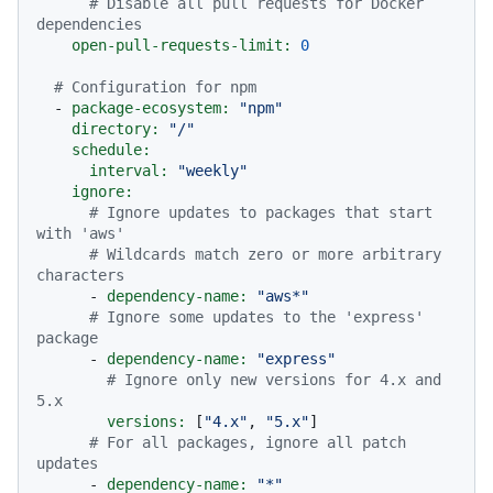
# Disable all pull requests for Docker 
dependencies
open-pull-requests-limit:
0
# Configuration for npm
-
package-ecosystem:
"npm"
directory:
"/"
schedule:
interval:
"weekly"
ignore:
# Ignore updates to packages that start 
with 'aws'
# Wildcards match zero or more arbitrary 
characters
-
dependency-name:
"aws*"
# Ignore some updates to the 'express' 
package
-
dependency-name:
"express"
# Ignore only new versions for 4.x and 
5.x
versions:
 [
"4.x"
, 
"5.x"
]

# For all packages, ignore all patch 
updates
-
dependency-name:
"*"