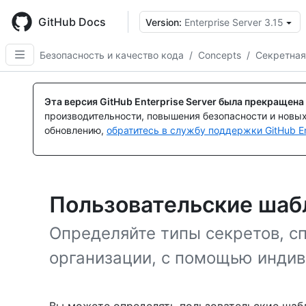
Skip
to
GitHub Docs
Version:
Enterprise Server 3.15
main
content
Безопасность и качество кода
/
Concepts
/
Секретная
Эта версия GitHub Enterprise Server была прекращена
производительности, повышения безопасности и новы
обновлению,
обратитесь в службу поддержки GitHub En
Пользовательские ша
Определяйте типы секретов, с
организации, с помощью инди