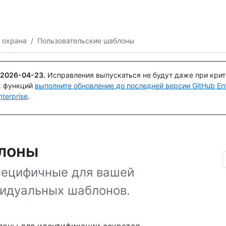
Поискайте или спросите
Copilot
 охрана
/
Пользовательские шаблоны
2026-04-23
.
Исправления выпускаться не будут даже при кри
х функций
выполните обновление до последней версии GitHub Ente
terprise
.
блоны
пецифичные для вашей
видуальных шаблонов.