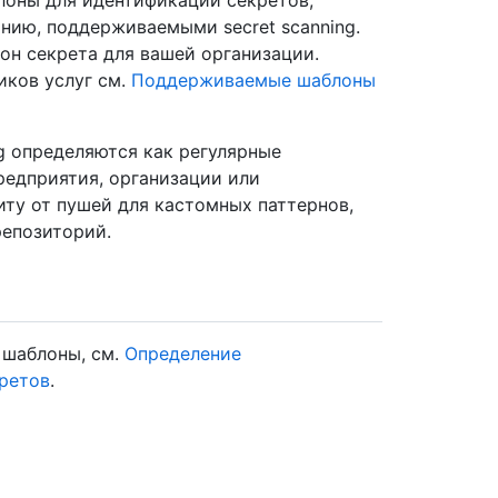
лоны для идентификации секретов,
нию, поддерживаемыми secret scanning.
он секрета для вашей организации.
ков услуг см.
Поддерживаемые шаблоны
g определяются как регулярные
редприятия, организации или
ту от пушей для кастомных паттернов,
репозиторий.
 шаблоны, см.
Определение
кретов
.