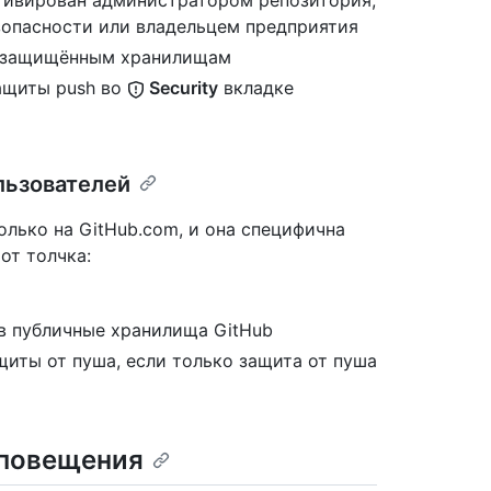
зопасности или владельцем предприятия
м защищённым хранилищам
ащиты push во
Security
вкладке
льзователей
олько на GitHub.com, и она специфична
от толчка:
 в публичные хранилища GitHub
иты от пуша, если только защита от пуша
оповещения