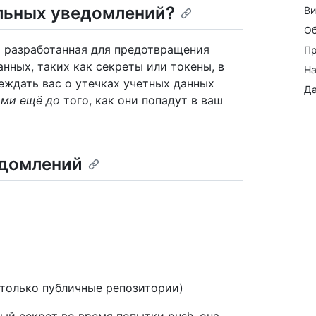
ельных уведомлений?
Ви
Об
ng разработанная для предотвращения
Пр
нных, таких как секреты или токены, в
На
еждать вас о утечках учетных данных
Да
ами ещё до
того, как они попадут в ваш
едомлений
только публичные репозитории)