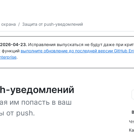
Поискайте или спросите
Copilot
 охрана
/
Защита от push-уведомлений
2026-04-23
.
Исправления выпускаться не будут даже при кри
х функций
выполните обновление до последней версии GitHub Ente
terprise
.
sh-уведомлений
ая им попасть в ваш
 от push.
В
Чт
Ка