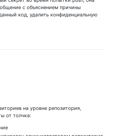
ый секрет во время попытки push, она
ообщение с объяснением причины
данный код, удалить конфиденциальную
зиториев на уровне репозитория,
ы от толчка:
ение
тивирован администратором репозитория,