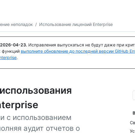
Поискайте или спросите
Copilot
ение неполадок
/
Использование лицензий Enterprise
2026-04-23
.
Исправления выпускаться не будут даже при кри
х функций
выполните обновление до последней версии GitHub Ente
terprise
.
 использования
terprise
В
и с использованием
Св
олняя аудит отчетов о
Ус