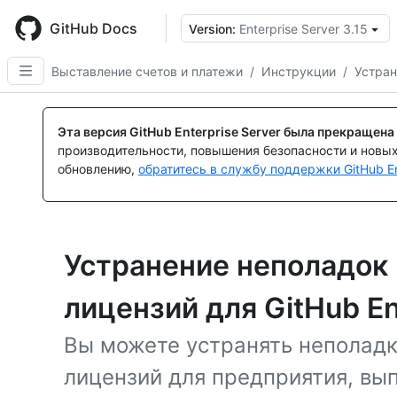
Skip
to
GitHub Docs
Version:
Enterprise Server 3.15
main
content
Выставление счетов и платежи
/
Инструкции
/
Устран
Эта версия GitHub Enterprise Server была прекращена
производительности, повышения безопасности и новы
обновлению,
обратитесь в службу поддержки GitHub En
Устранение неполадок
лицензий для GitHub En
Вы можете устранять неполадк
лицензий для предприятия, вып