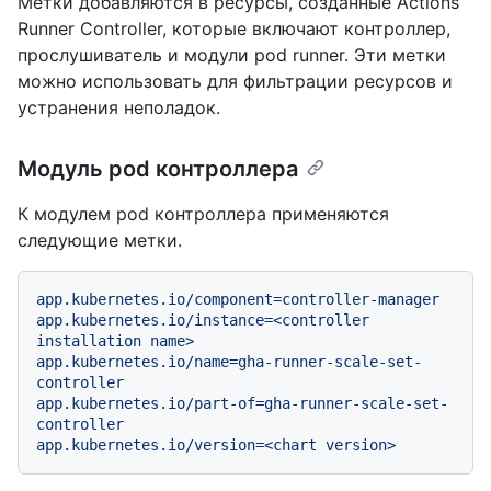
Метки добавляются в ресурсы, созданные Actions
Runner Controller, которые включают контроллер,
прослушиватель и модули pod runner. Эти метки
можно использовать для фильтрации ресурсов и
устранения неполадок.
Модуль pod контроллера
К модулем pod контроллера применяются
следующие метки.
app.kubernetes.io/component=controller-manager
app.kubernetes.io/instance=<controller
installation
name>
app.kubernetes.io/name=gha-runner-scale-set-
controller
app.kubernetes.io/part-of=gha-runner-scale-set-
controller
app.kubernetes.io/version=<chart
version>