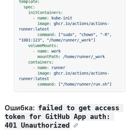
template:
spec:
initContainers:
-
name:
kube-init
image:
ghcr.io/actions/actions-
runner:latest
command:
 [
"sudo"
, 
"chown"
, 
"-R"
, 
"1001:123"
, 
"/home/runner/_work"
]

volumeMounts:
-
name:
work
mountPath:
/home/runner/_work
containers:
-
name:
runner
image:
ghcr.io/actions/actions-
runner:latest
command:
 [
"/home/runner/run.sh"
Ошибка:
failed to get access 
token for GitHub App auth: 
401 Unauthorized