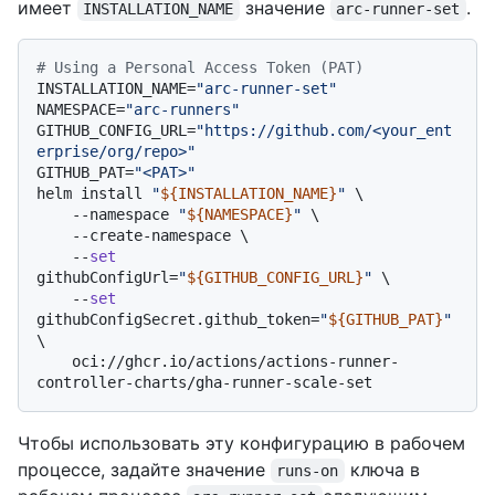
имеет
значение
.
INSTALLATION_NAME
arc-runner-set
# Using a Personal Access Token (PAT)
INSTALLATION_NAME=
"arc-runner-set"
NAMESPACE=
"arc-runners"
GITHUB_CONFIG_URL=
"https://github.com/<your_ent
erprise/org/repo>"
GITHUB_PAT=
"<PAT>"
helm install 
"
${INSTALLATION_NAME}
"
 \

    --namespace 
"
${NAMESPACE}
"
 \

    --create-namespace \

    --
set
githubConfigUrl=
"
${GITHUB_CONFIG_URL}
"
 \

    --
set
githubConfigSecret.github_token=
"
${GITHUB_PAT}
"
\

    oci://ghcr.io/actions/actions-runner-
Чтобы использовать эту конфигурацию в рабочем
процессе, задайте значение
ключа в
runs-on