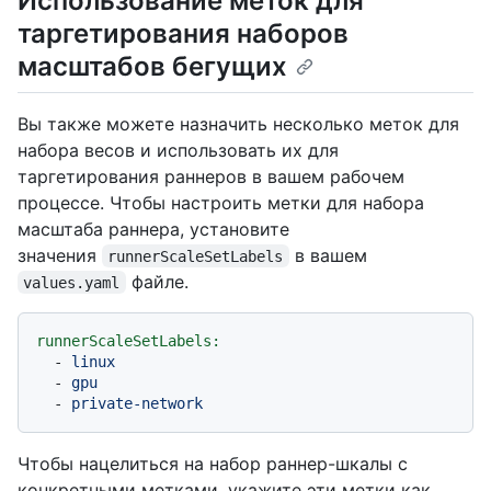
Использование меток для
таргетирования наборов
масштабов бегущих
Вы также можете назначить несколько меток для
набора весов и использовать их для
таргетирования раннеров в вашем рабочем
процессе. Чтобы настроить метки для набора
масштаба раннера, установите
значения
в вашем
runnerScaleSetLabels
файле.
values.yaml
runnerScaleSetLabels:
-
linux
-
gpu
-
private-network
Чтобы нацелиться на набор раннер-шкалы с
конкретными метками, укажите эти метки как