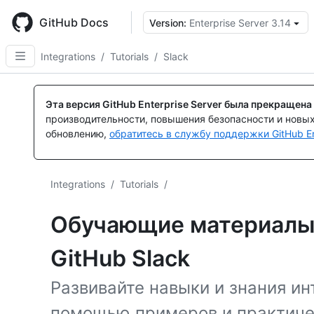
Skip
to
GitHub Docs
Version:
Enterprise Server 3.14
main
content
Integrations
/
Tutorials
/
Slack
Эта версия GitHub Enterprise Server была прекращена
производительности, повышения безопасности и новы
обновлению,
обратитесь в службу поддержки GitHub En
Integrations
/
Tutorials
/
Обучающие материалы 
GitHub Slack
Развивайте навыки и знания ин
помощью примеров и практичес