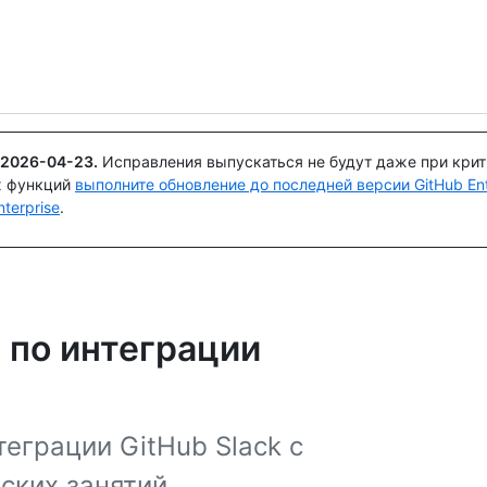
Поискайте или спросите
Copilot
2026-04-23
.
Исправления выпускаться не будут даже при кри
х функций
выполните обновление до последней версии GitHub Ente
terprise
.
по интеграции
теграции GitHub Slack с
ких занятий.