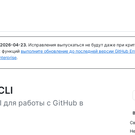
Поискайте или спросите
Copilot
2026-04-23
.
Исправления выпускаться не будут даже при кри
х функций
выполните обновление до последней версии GitHub Ente
terprise
.
CLI
 для работы с GitHub в
В
Св
Не