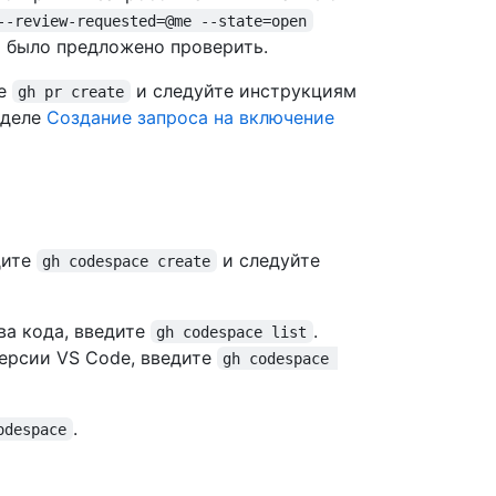
--review-requested=@me --state=open
м было предложено проверить.
те
и следуйте инструкциям
gh pr create
зделе
Создание запроса на включение
дите
и следуйте
gh codespace create
а кода, введите
.
gh codespace list
ерсии VS Code, введите
gh codespace 
.
odespace