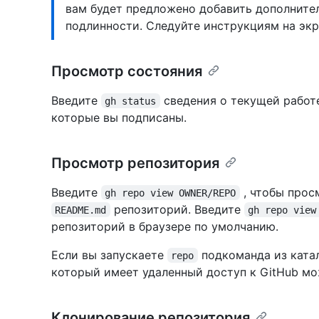
вам будет предложено добавить дополните
подлинности. Следуйте инструкциям на экр
Просмотр состояния
Введите
сведения о текущей работе
gh status
которые вы подписаны.
Просмотр репозитория
Введите
, чтобы прос
gh repo view OWNER/REPO
репозиторий. Введите
README.md
gh repo view
репозиторий в браузере по умолчанию.
Если вы запускаете
подкоманда из катал
repo
который имеет удаленный доступ к GitHub м
Клонирование репозитория