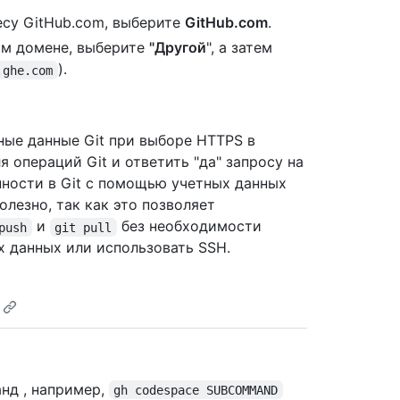
есу GitHub.com, выберите
GitHub.com
.
ом домене, выберите
"Другой
", а затем
).
.ghe.com
ные данные Git при выборе HTTPS в
 операций Git и ответить "да" запросу на
нности в Git с помощью учетных данных
олезно, так как это позволяет
и
без необходимости
push
git pull
х данных или использовать SSH.
нд , например,
gh codespace SUBCOMMAND