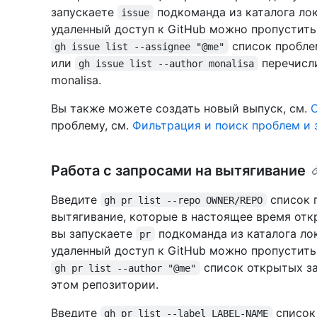
запускаете
подкоманда из каталога ло
issue
удаленный доступ к GitHub можно пропустит
список проблем
gh issue list --assignee "@me"
или
перечисли
gh issue list --author monalisa
monalisa.
Вы также можете создать новый выпуск, см.
проблему, см.
Фильтрация и поиск проблем и 
Работа с запросами на вытягивание
Введите
список 
gh pr list --repo OWNER/REPO
вытягивание, которые в настоящее время отк
вы запускаете
подкоманда из каталога ло
pr
удаленный доступ к GitHub можно пропустит
список открытых за
gh pr list --author "@me"
этом репозитории.
Введите
список
gh pr list --label LABEL-NAME