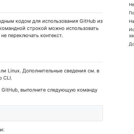
Не
По
одным кодом для использования GitHub из
На
 командной строкой можно использовать
Ис
 не переключать контекст.
за
До
ли Linux. Дополнительные сведения см. в
 CLI.
в GitHub, выполните следующую команду
и: