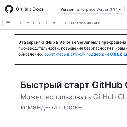
Skip
to
GitHub Docs
Version:
Enterprise Server 3.14
main
content
GitHub CLI
/
GitHub CLI
/
Быстрое начало
Эта версия GitHub Enterprise Server была прекращена
производительности, повышения безопасности и новы
обновлению,
обратитесь в службу поддержки GitHub En
Быстрый старт GitHub 
Можно использовать GitHub CLI
командной строке.