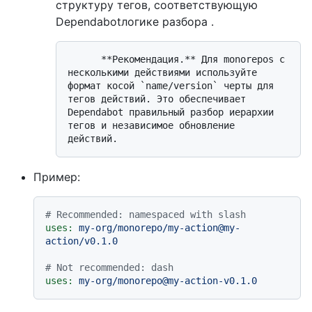
структуру тегов, соответствующую
Dependabotлогике разбора .
      **Рекомендация.** Для monorepos с 
несколькими действиями используйте 
формат косой `name/version` черты для 
тегов действий. Это обеспечивает 
Dependabot правильный разбор иерархии 
тегов и независимое обновление 
Пример:
# Recommended: namespaced with slash
uses:
my-org/monorepo/my-action@my-
action/v0.1.0
# Not recommended: dash
uses:
my-org/monorepo@my-action-v0.1.0