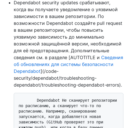
Dependabot security updates срабатывают,
когда вы получаете уведомление о уязвимой
зависимости в вашем репозитории. По
возможности Dependabot создайте pull request
в вашем репозитории, чтобы повысить
уязвимую зависимость до минимально
возможной защищённой версии, необходимой
для её предотвращения. Дополнительные
сведения см. в разделе [AUTOTITLE и
Сведения
об обновлениях для системы безопасности
Dependabot
](/code-
security/dependabot/troubleshooting-
dependabot/troubleshooting-dependabot-errors).
        Dependabot Не сканирует репозитории 
по расписанию, а сканирует что-то по 
расписанию. Например, сканирование 
запускается, когда добавляется новая 
зависимость (GitHub проверяет это при 
каждом push), или когда в базу данных 