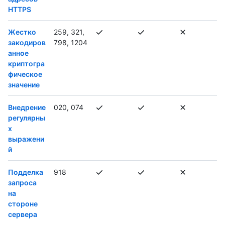
HTTPS
Жестко
259, 321,
закодиров
798, 1204
анное
криптогра
фическое
значение
Внедрение
020, 074
регулярны
х
выражени
й
Подделка
918
запроса
на
стороне
сервера