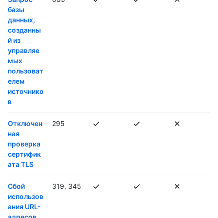
базы
данных,
созданны
й из
управляе
мых
пользоват
елем
источнико
в
Отключен
295
ная
проверка
сертифик
ата TLS
Сбой
319, 345
использов
ания URL-
адресов