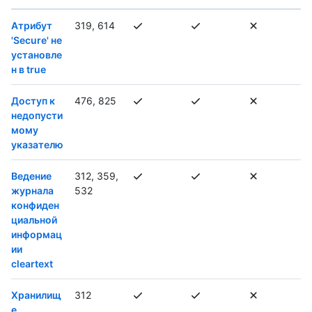
Атрибут
319, 614
'Secure' не
установле
н в true
Доступ к
476, 825
недопусти
мому
указателю
Ведение
312, 359,
журнала
532
конфиден
циальной
информац
ии
cleartext
Хранилищ
312
е