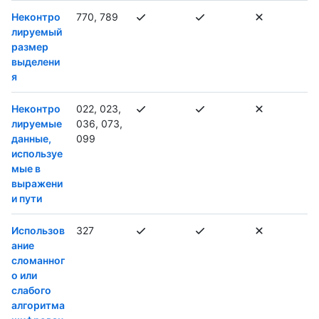
Неконтро
770, 789
лируемый
размер
выделени
я
Неконтро
022, 023,
лируемые
036, 073,
данные,
099
используе
мые в
выражени
и пути
Использов
327
ание
сломанног
о или
слабого
алгоритма