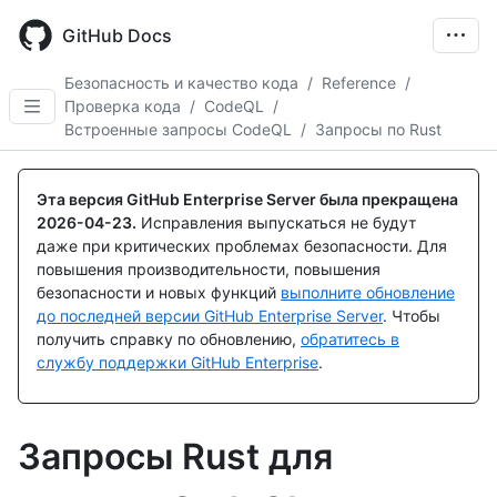
Skip
to
GitHub Docs
main
content
Безопасность и качество кода
/
Reference
/
Проверка кода
/
CodeQL
/
Встроенные запросы CodeQL
/
Запросы по Rust
Эта версия GitHub Enterprise Server была прекращена
2026-04-23
.
Исправления выпускаться не будут
даже при критических проблемах безопасности. Для
повышения производительности, повышения
безопасности и новых функций
выполните обновление
до последней версии GitHub Enterprise Server
. Чтобы
получить справку по обновлению,
обратитесь в
службу поддержки GitHub Enterprise
.
Запросы Rust для