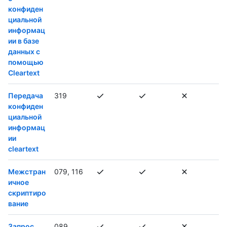
конфиден
циальной
информац
ии в базе
данных с
помощью
Cleartext
Передача
319
конфиден
циальной
информац
ии
cleartext
Межстран
079, 116
ичное
скриптиро
вание
Запрос
089