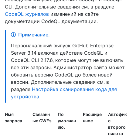
CLI. Дополнительные сведения см. в разделе
CodeQL журналов
изменений на сайте
документации CodeQL документации.
Примечание.
Первоначальный выпуск GitHub Enterprise
Server 3.14 включал действие CodeQL и
CodeQL CLI 2.17.6, которые могут не включать
все эти запросы. Администратор сайта может
обновить версию CodeQL до более новой
версии. Дополнительные сведения см. в
разделе
Настройка сканирования кода для
устройства
.
Имя
Связанн
По
Расшире
Автофик
запроса
ые CWEs
умолчан
нное
с
ию.
второго
пилота