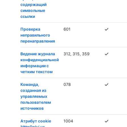
содержащий
символьные
ссылки
Проверка
601
неправильного
перенаправления
Ведение журнала
312, 315, 359
конфиденциальной
информации с
четким текстом
Команда,
078
созданная из
управляемых
пользователем
источников
Атрибут cookie
1004
'HttpOnly' не