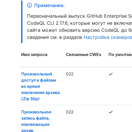
Примечание.
Первоначальный выпуск GitHub Enterprise S
CodeQL CLI 2.17.6, которые могут не включ
сайта может обновить версию CodeQL до б
сведения см. в разделе
Настройка сканиров
Имя запроса
Связанные CWEs
По умолча
Произвольный
022
доступ к файлам
во время
извлечения архива
(Zip Slip)
Произвольное
022
запись файла,
извлекающее
архив,