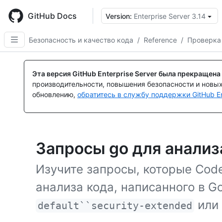
Skip
to
GitHub Docs
Version:
Enterprise Server 3.14
main
content
Безопасность и качество кода
/
Reference
/
Проверка
Эта версия GitHub Enterprise Server была прекращена
производительности, повышения безопасности и новы
обновлению,
обратитесь в службу поддержки GitHub En
Запросы go для анали
Изучите запросы, которые Cod
анализа кода, написанного в G
или 
default``security-extended