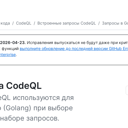
Поискайте или спросите
Copilot
 кода
/
CodeQL
/
Встроенные запросы CodeQL
/
Запросы в G
2026-04-23
.
Исправления выпускаться не будут даже при кри
х функций
выполните обновление до последней версии GitHub Ente
terprise
.
за CodeQL
eQL используются для
o (Golang) при выборе
наборе запросов.