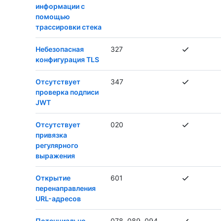
информации с
помощью
трассировки стека
Небезопасная
327
конфигурация TLS
Отсутствует
347
проверка подписи
JWT
Отсутствует
020
привязка
регулярного
выражения
Открытие
601
перенаправления
URL-адресов
Потенциально
078, 089, 094