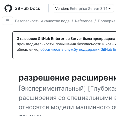
Skip
to
GitHub Docs
Version:
Enterprise Server 3.14
main
content
Безопасность и качество кода
/
Reference
/
Проверка
Эта версия GitHub Enterprise Server была прекращена
производительности, повышения безопасности и новы
обновлению,
обратитесь в службу поддержки GitHub En
разрешение расширен
[Экспериментальный] [Глубока
расширения со специальными 
относятся модели машинного о