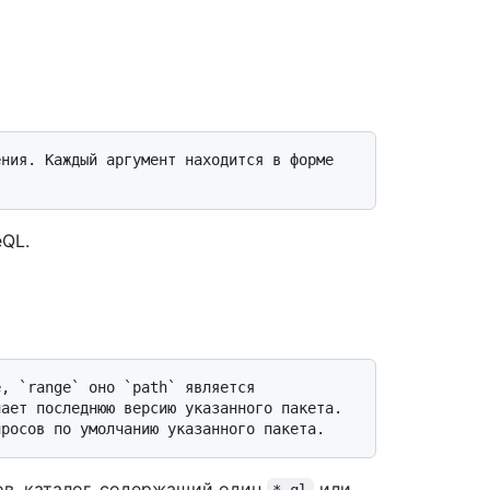
QL.
ает последнюю версию указанного пакета. 
в, каталог, содержащий один
или
*.ql