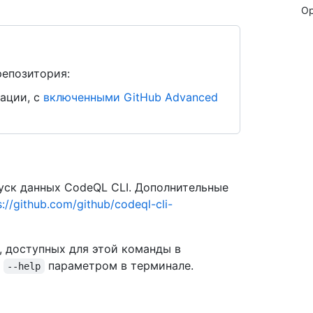
Op
репозитория:
ации, с
включенными GitHub Advanced
ск данных CodeQL CLI. Дополнительные
s://github.com/github/codeql-cli-
, доступных для этой команды в
с
параметром в терминале.
--help