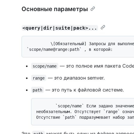
Основные параметры
<query|dir|suite|pack>...
          \[Обязательный] Запросы для выполнения. Каждый аргумент находится в форме 
— это полное имя пакета Code
scope/name
— это диапазон semver.
range
— это путь к файловой системе.
path
        `scope/name` Если задано значение, `range` оно `path` является 
необязательным. Отсутствует `range` означ
Это
может быть один из файлов запросо
path