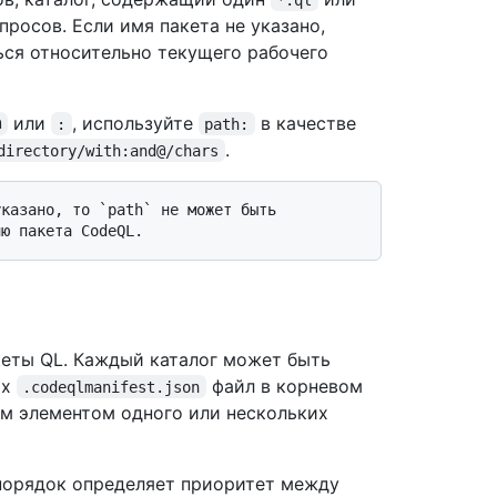
просов. Если имя пакета не указано,
ься относительно текущего рабочего
или
, используйте
в качестве
@
:
path:
.
directory/with:and@/chars
кеты QL. Каждый каталог может быть
их
файл в корневом
.codeqlmanifest.json
им элементом одного или нескольких
 порядок определяет приоритет между