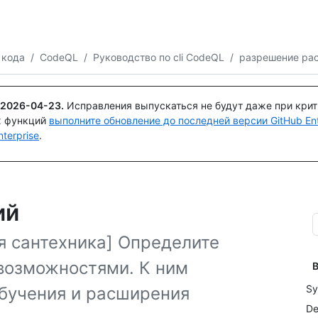
Поискайте или спросите
Copilot
 кода
/
CodeQL
/
Руководство по cli CodeQL
/
разрешение ра
2026-04-23
.
Исправления выпускаться не будут даже при кри
х функций
выполните обновление до последней версии GitHub Ente
terprise
.
ий
я сантехника] Определите
возможностями. К ним
В
Sy
бучения и расширения
De