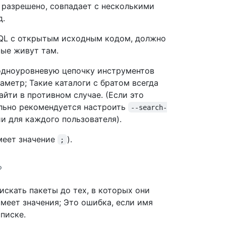
 разрешено, совпадает с несколькими
д.
eQL с открытым исходным кодом, должно
рые живут там.
одноуровневую цепочку инструментов
аметр; Такие каталоги с братом всегда
айти в противном случае. (Если это
ельно рекомендуется настроить
--search-
и для каждого пользователя).
меет значение
).
;
 искать пакеты до тех, в которых они
меет значения; Это ошибка, если имя
писке.