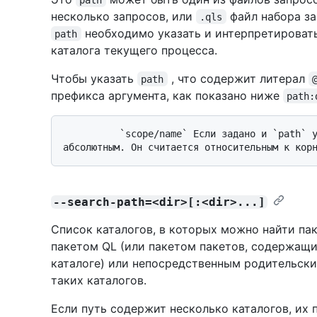
несколько запросов, или
файл набора за
.qls
необходимо указать и интерпретироват
path
каталога текущего процесса.
Чтобы указать
, что содержит литерал
path
префикса аргумента, как показано ниже
path:
          `scope/name` Если задано и `path` указано, то `path` не может быть 
--search-path=<dir>[:<dir>...]
Список каталогов, в которых можно найти па
пакетом QL (или пакетом пакетов, содержащ
каталоге) или непосредственным родительск
таких каталогов.
Если путь содержит несколько каталогов, их