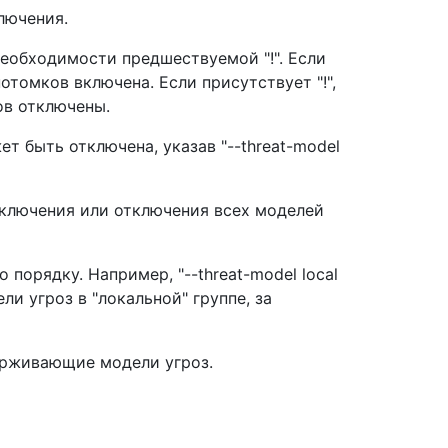
лючения.
необходимости предшествуемой "!". Если
потомков включена. Если присутствует "!",
ов отключены.
т быть отключена, указав "--threat-model
включения или отключения всех моделей
порядку. Например, "--threat-model local
ели угроз в "локальной" группе, за
ерживающие модели угроз.