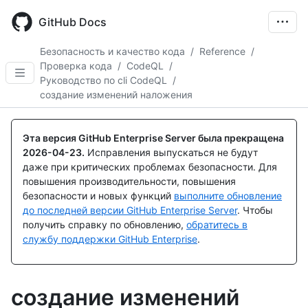
Skip
to
GitHub Docs
main
content
Безопасность и качество кода
/
Reference
/
Проверка кода
/
CodeQL
/
Руководство по cli CodeQL
/
создание изменений наложения
Эта версия GitHub Enterprise Server была прекращена
2026-04-23
.
Исправления выпускаться не будут
даже при критических проблемах безопасности. Для
повышения производительности, повышения
безопасности и новых функций
выполните обновление
до последней версии GitHub Enterprise Server
. Чтобы
получить справку по обновлению,
обратитесь в
службу поддержки GitHub Enterprise
.
создание изменений