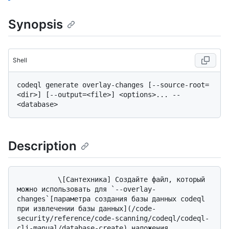
Synopsis
Shell
codeql generate overlay-changes [--source-root=
<dir>] [--output=<file>] <options>... -- 
Description
          \[Сантехника] Создайте файл, который 
можно использовать для `--overlay-
changes`[параметра создания базы данных codeql 
при извлечении базы данных](/code-
security/reference/code-scanning/codeql/codeql-