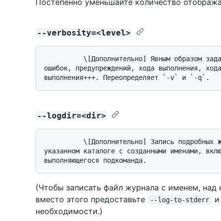
Постепенно уменьшайте количество отобража
--verbosity=<level>
          \[Дополнительно] Явным образом задайте уровень детализации на одну из 
ошибок, предупреждений, хода выполнения, хода
--logdir=<dir>
          \[Дополнительно] Запись подробных журналов в один или несколько файлов в 
указанном каталоге с созданными именами, вклю
(Чтобы записать файл журнала с именем, над 
вместо этого предоставьте
и 
--log-to-stderr
необходимости.)