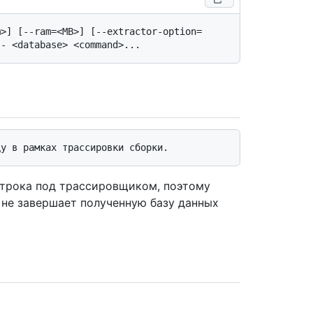
m>] [--ram=<MB>] [--extractor-option=
строка под трассировщиком, поэтому
 не завершает полученную базу данных