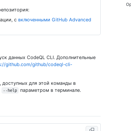
Op
репозитория:
ации, с
включенными GitHub Advanced
ск данных CodeQL CLI. Дополнительные
s://github.com/github/codeql-cli-
, доступных для этой команды в
с
параметром в терминале.
--help