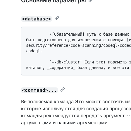
Основные параметры
<database>
          \[Обязательный] Путь к базе данных CodeQL в стадии разработки. Это должно 
быть подготовлено для извлечения с помощью [
security/reference/code-scanning/codeql/codeq
codeql.

          `--db-cluster` Если этот параметр задан, это не сама база данных, а 
<command>...
Выполняемая команда Это может состоять из 
которые используются для создания процесса
команды рекомендуется передать аргумент --
аргументами и нашими аргументами.