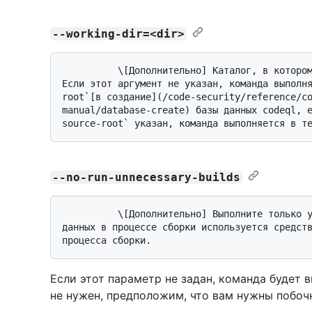
--working-dir=<dir>
          \[Дополнительно] Каталог, в котором должна выполняться указанная команда. 
Если этот аргумент не указан, команда выполн
root`[в создание](/code-security/reference/c
manual/database-create) базы данных codeql, 
--no-run-unnecessary-builds
          \[Дополнительно] Выполните только указанные команды сборки, если в базе 
данных в процессе сборки используется средств
Если этот параметр не задан, команда будет 
не нужен, предположим, что вам нужны побоч