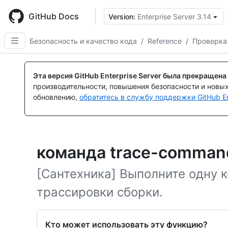
Skip
to
GitHub Docs
Version:
Enterprise Server 3.14
main
content
Безопасность и качество кода
/
Reference
/
Проверка
Эта версия GitHub Enterprise Server была прекращена
производительности, повышения безопасности и новы
обновлению,
обратитесь в службу поддержки GitHub En
команда trace-comman
[Сантехника] Выполните одну 
трассировки сборки.
Кто может использовать эту функцию?