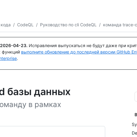
Поискайте или спросите
Copilot
 кода
/
CodeQL
/
Руководство по cli CodeQL
/
команда trace
2026-04-23
.
Исправления выпускаться не будут даже при кри
х функций
выполните обновление до последней версии GitHub Ente
terprise
.
d базы данных
команду в рамках
В
Sy
De