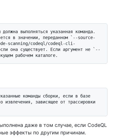
яется в значении, переданном `--source-
ode-scanning/codeql/codeql-cli-
если она существует. Если аргумент не `--
о извлечения, зависящее от трассировки 
выполнена даже в том случае, если CodeQL
ные эффекты по другим причинам.