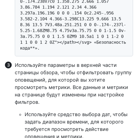
0-.174.238V7c0 1.358.275 2.666 1.057 
3.86.784 1.194 2.121 2.34 4.366 
3.297a.196.196 0 0 0 .154 0c2.245-.956 
3.582-2.104 4.366-3.298C13.225 9.666 13.5 
8.36 13.5 7V3.48a.251.251 0 0 0-.174-.237l-
5.25-1.68ZM8.75 4.75v3a.75.75 0 0 1-1.5 0v-
3a.75.75 0 0 1 1.5 0ZM9 10.5a1 1 0 1 1-2 0 
1 1 0 0 1 2 0Z"></path></svg> «Безопасность 
Используйте параметры в верхней части
страницы обзора, чтобы отфильтровать группу
оповещений, для которой вы хотите
просмотреть метрики. Все данные и метрики
на странице будут изменены при настройке
фильтров.
Используйте средство выбора дат, чтобы
задать диапазон времени, для которого
требуется просмотреть действие
оповещения и метрики.