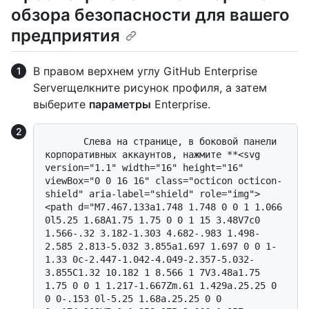
обзора безопасности для вашего
предприятия
В правом верхнем углу GitHub Enterprise
Serverщелкните рисунок профиля, а затем
выберите
параметры
Enterprise.
       Слева на странице, в боковой панели 
корпоративных аккаунтов, нажмите **<svg 
version="1.1" width="16" height="16" 
viewBox="0 0 16 16" class="octicon octicon-
shield" aria-label="shield" role="img">
<path d="M7.467.133a1.748 1.748 0 0 1 1.066 
0l5.25 1.68A1.75 1.75 0 0 1 15 3.48V7c0 
1.566-.32 3.182-1.303 4.682-.983 1.498-
2.585 2.813-5.032 3.855a1.697 1.697 0 0 1-
1.33 0c-2.447-1.042-4.049-2.357-5.032-
3.855C1.32 10.182 1 8.566 1 7V3.48a1.75 
1.75 0 0 1 1.217-1.667Zm.61 1.429a.25.25 0 
0 0-.153 0l-5.25 1.68a.25.25 0 0 