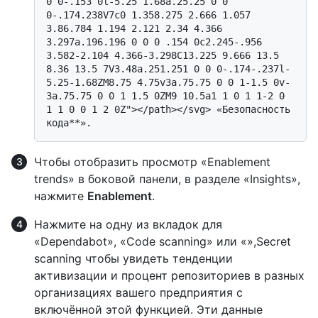
0 0-.153 0l-5.25 1.68a.25.25 0 0 
0-.174.238V7c0 1.358.275 2.666 1.057 
3.86.784 1.194 2.121 2.34 4.366 
3.297a.196.196 0 0 0 .154 0c2.245-.956 
3.582-2.104 4.366-3.298C13.225 9.666 13.5 
8.36 13.5 7V3.48a.251.251 0 0 0-.174-.237l-
5.25-1.68ZM8.75 4.75v3a.75.75 0 0 1-1.5 0v-
3a.75.75 0 0 1 1.5 0ZM9 10.5a1 1 0 1 1-2 0 
1 1 0 0 1 2 0Z"></path></svg> «Безопасность 
Чтобы отобразить просмотр «Enablement
trends» в боковой панели, в разделе «Insights»,
нажмите
Enablement
.
Нажмите на одну из вкладок для
«Dependabot», «Code scanning» или «»,Secret
scanning чтобы увидеть тенденции
активизации и процент репозиториев в разных
организациях вашего предприятия с
включённой этой функцией. Эти данные