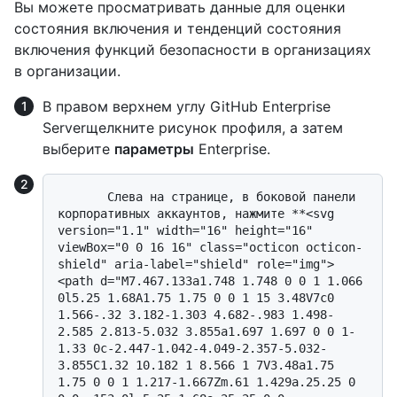
Вы можете просматривать данные для оценки
состояния включения и тенденций состояния
включения функций безопасности в организациях
в организации.
В правом верхнем углу GitHub Enterprise
Serverщелкните рисунок профиля, а затем
выберите
параметры
Enterprise.
       Слева на странице, в боковой панели 
корпоративных аккаунтов, нажмите **<svg 
version="1.1" width="16" height="16" 
viewBox="0 0 16 16" class="octicon octicon-
shield" aria-label="shield" role="img">
<path d="M7.467.133a1.748 1.748 0 0 1 1.066 
0l5.25 1.68A1.75 1.75 0 0 1 15 3.48V7c0 
1.566-.32 3.182-1.303 4.682-.983 1.498-
2.585 2.813-5.032 3.855a1.697 1.697 0 0 1-
1.33 0c-2.447-1.042-4.049-2.357-5.032-
3.855C1.32 10.182 1 8.566 1 7V3.48a1.75 
1.75 0 0 1 1.217-1.667Zm.61 1.429a.25.25 0 