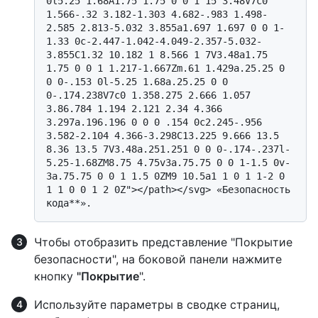
0l5.25 1.68A1.75 1.75 0 0 1 15 3.48V7c0 
1.566-.32 3.182-1.303 4.682-.983 1.498-
2.585 2.813-5.032 3.855a1.697 1.697 0 0 1-
1.33 0c-2.447-1.042-4.049-2.357-5.032-
3.855C1.32 10.182 1 8.566 1 7V3.48a1.75 
1.75 0 0 1 1.217-1.667Zm.61 1.429a.25.25 0 
0 0-.153 0l-5.25 1.68a.25.25 0 0 
0-.174.238V7c0 1.358.275 2.666 1.057 
3.86.784 1.194 2.121 2.34 4.366 
3.297a.196.196 0 0 0 .154 0c2.245-.956 
3.582-2.104 4.366-3.298C13.225 9.666 13.5 
8.36 13.5 7V3.48a.251.251 0 0 0-.174-.237l-
5.25-1.68ZM8.75 4.75v3a.75.75 0 0 1-1.5 0v-
3a.75.75 0 0 1 1.5 0ZM9 10.5a1 1 0 1 1-2 0 
1 1 0 0 1 2 0Z"></path></svg> «Безопасность 
Чтобы отобразить представление "Покрытие
безопасности", на боковой панели нажмите
кнопку
"Покрытие
".
Используйте параметры в сводке страниц,