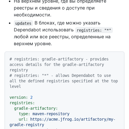
На верхнем уровне, где вы определяете
реестры и сведения о доступе при
необходимости.
В блоках, где можно указать
updates
Dependabot использовать
registries: "*"
любой или все реестры, определенные на
верхнем уровне.
# registries: gradle-artifactory - provides 
access details for the gradle-artifactory 
registry
# registries: "*" - allows Dependabot to use 
all the defined registries specified at the top 
level
version:
2
registries:
gradle-artifactory:
type:
maven-repository
url:
https://acme.jfrog.io/artifactory/my-
gradle-registry