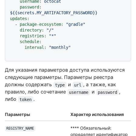
username:
octocat
password:
${{secrets.MY_ARTIFACTORY_PASSWORD}}
updates:
-
package-ecosystem:
"gradle"
directory:
"/"
registries:
"*"
schedule:
interval:
"monthly"
Для указания параметров доступа используются
следующие параметры. Параметры реестра
должны содержать
и
, а также, как
type
url
правило, либо сочетание
и
,
username
password
либо
.
token
Параметры
Характер использования
**** Обязательный:
REGISTRY_NAME
определяет идентификатор