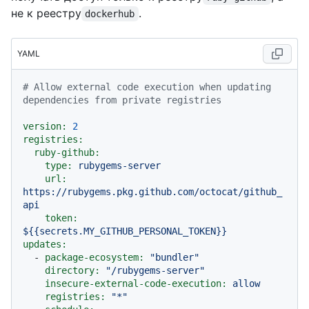
не к реестру
.
dockerhub
YAML
# Allow external code execution when updating 
dependencies from private registries
version:
2
registries:
ruby-github:
type:
rubygems-server
url:
https://rubygems.pkg.github.com/octocat/github_
api
token:
${{secrets.MY_GITHUB_PERSONAL_TOKEN}}
updates:
-
package-ecosystem:
"bundler"
directory:
"/rubygems-server"
insecure-external-code-execution:
allow
registries:
"*"