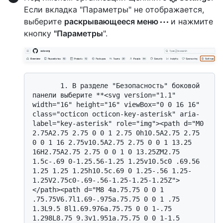
Если вкладка "Параметры" не отображается,
выберите
раскрывающееся меню
и нажмите
кнопку
"Параметры
".
       1. В разделе "Безопасность" боковой 
панели выберите **<svg version="1.1" 
width="16" height="16" viewBox="0 0 16 16" 
class="octicon octicon-key-asterisk" aria-
label="key-asterisk" role="img"><path d="M0 
2.75A2.75 2.75 0 0 1 2.75 0h10.5A2.75 2.75 
0 0 1 16 2.75v10.5A2.75 2.75 0 0 1 13.25 
16H2.75A2.75 2.75 0 0 1 0 13.25ZM2.75 
1.5c-.69 0-1.25.56-1.25 1.25v10.5c0 .69.56 
1.25 1.25 1.25h10.5c.69 0 1.25-.56 1.25-
1.25V2.75c0-.69-.56-1.25-1.25-1.25Z">
</path><path d="M8 4a.75.75 0 0 1 
.75.75V6.7l1.69-.975a.75.75 0 0 1 .75 
1.3L9.5 8l1.69.976a.75.75 0 0 1-.75 
1.298L8.75 9.3v1.951a.75.75 0 0 1-1.5 