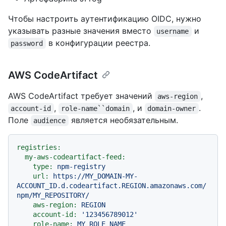
Чтобы настроить аутентификацию OIDC, нужно
указывать разные значения вместо
и
username
в конфигурации реестра.
password
AWS CodeArtifact
AWS CodeArtifact требует значений
,
aws-region
,
, и
.
account-id
role-name``domain
domain-owner
Поле
является необязательным.
audience
registries:
my-aws-codeartifact-feed:
type:
npm-registry
url:
https://MY_DOMAIN-MY-
ACCOUNT_ID.d.codeartifact.REGION.amazonaws.com/
npm/MY_REPOSITORY/
aws-region:
REGION
account-id:
'123456789012'
role-name:
MY_ROLE_NAME