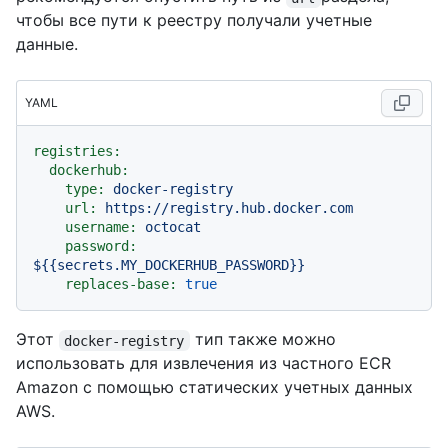
чтобы все пути к реестру получали учетные
данные.
YAML
registries:
dockerhub:
type:
docker-registry
url:
https://registry.hub.docker.com
username:
octocat
password:
${{secrets.MY_DOCKERHUB_PASSWORD}}
replaces-base:
true
Этот
тип также можно
docker-registry
использовать для извлечения из частного ECR
Amazon с помощью статических учетных данных
AWS.