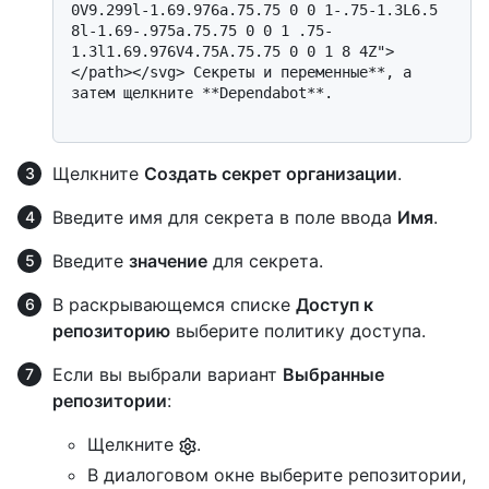
0V9.299l-1.69.976a.75.75 0 0 1-.75-1.3L6.5 
8l-1.69-.975a.75.75 0 0 1 .75-
1.3l1.69.976V4.75A.75.75 0 0 1 8 4Z">
</path></svg> Секреты и переменные**, а 
затем щелкните **Dependabot**.

Щелкните
Создать секрет организации
.
Введите имя для секрета в поле ввода
Имя
.
Введите
значение
для секрета.
В раскрывающемся списке
Доступ к
репозиторию
выберите политику доступа.
Если вы выбрали вариант
Выбранные
репозитории
:
Щелкните
.
В диалоговом окне выберите репозитории,