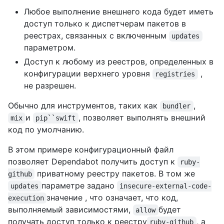
Любое выполнение внешнего кода будет иметь
доступ только к диспетчерам пакетов в
реестрах, связанных с включенным
updates
параметром.
Доступ к любому из реестров, определенных в
конфигурации верхнего уровня
,
registries
не разрешен.
Обычно для инструментов, таких как
,
bundler
и
, позволяет выполнять внешний
mix
pip``swift
код по умолчанию.
В этом примере конфигурационный файл
позволяет Dependabot получить доступ к
ruby-
приватному реестру пакетов. В том же
github
параметре задано
updates
insecure-external-code-
значение , что означает, что код,
execution
выполняемый зависимостями,
будет
allow
получать доступ только к реестру
, а
ruby-github