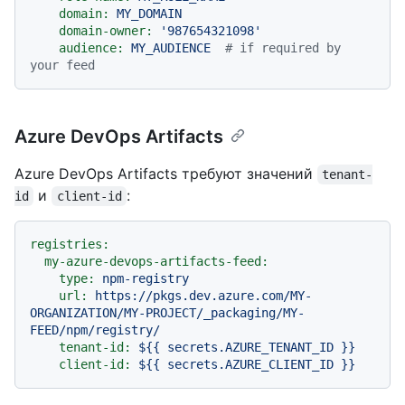
domain:
MY_DOMAIN
domain-owner:
'987654321098'
audience:
MY_AUDIENCE
# if required by 
your feed
Azure DevOps Artifacts
Azure DevOps Artifacts требуют значений
tenant-
и
:
id
client-id
registries:
my-azure-devops-artifacts-feed:
type:
npm-registry
url:
https://pkgs.dev.azure.com/MY-
ORGANIZATION/MY-PROJECT/_packaging/MY-
FEED/npm/registry/
tenant-id:
${{
secrets.AZURE_TENANT_ID
}}
client-id:
${{
secrets.AZURE_CLIENT_ID
}}