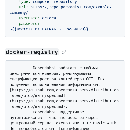
type:
composer-repository
url:
https://repo.packagist.com/example-
company/
username:
octocat
password:
${{secrets.MY_PACKAGIST_PASSWORD}}
docker-registry
          Dependabot работает с любыми 
реестрами контейнеров, реализующими 
спецификацию реестра контейнеров OCI. Для 
получения дополнительной информации см. 
[https://github.com/opencontainers/distribution
-spec/blob/main/spec.md]
(https://github.com/opencontainers/distribution
-spec/blob/main/spec.md). 

          Dependabot поддерживает 
аутентификацию в частные реестры через 
центральный сервис токенов или HTTP Basic Auth. 
Для подробностей см. [спецификацию 