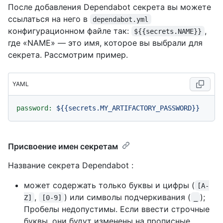
После добавления Dependabot секрета вы можете
ссылаться на него в
dependabot.yml
конфигурационном файле так:
,
${{secrets.NAME}}
где «NAME» — это имя, которое вы выбрали для
секрета. Рассмотрим пример.
YAML
password:
${{secrets.MY_ARTIFACTORY_PASSWORD}}
Присвоение имен секретам
Название секрета Dependabot :
может содержать только буквы и цифры (
[A-
,
) или символы подчеркивания (
);
Z]
[0-9]
_
Пробелы недопустимы. Если ввести строчные
буквы, они будут изменены на прописные.