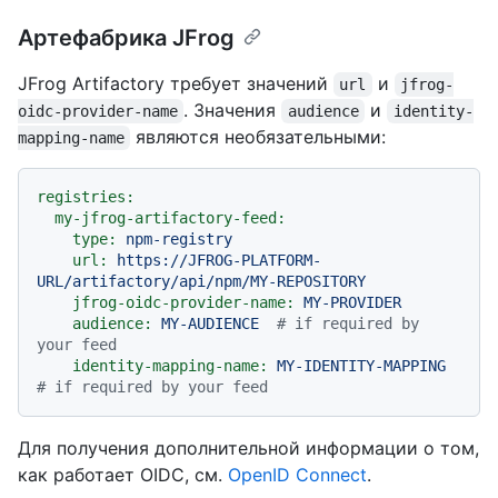
Артефабрика JFrog
JFrog Artifactory требует значений
и
url
jfrog-
. Значения
и
oidc-provider-name
audience
identity-
являются необязательными:
mapping-name
registries:
my-jfrog-artifactory-feed:
type:
npm-registry
url:
https://JFROG-PLATFORM-
URL/artifactory/api/npm/MY-REPOSITORY
jfrog-oidc-provider-name:
MY-PROVIDER
audience:
MY-AUDIENCE
# if required by 
your feed
identity-mapping-name:
MY-IDENTITY-MAPPING
# if required by your feed
Для получения дополнительной информации о том,
как работает OIDC, см.
OpenID Connect
.