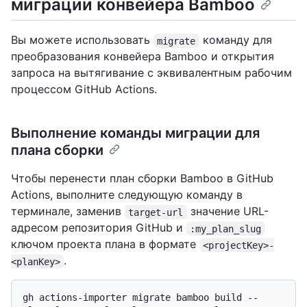
миграции конвейера Bamboo
Вы можете использовать
команду для
migrate
преобразования конвейера Bamboo и открытия
запроса на вытягивание с эквивалентным рабочим
процессом GitHub Actions.
Выполнение команды миграции для
плана сборки
Чтобы перенести план сборки Bamboo в GitHub
Actions, выполните следующую команду в
терминале, заменив
значение URL-
target-url
адресом репозитория GitHub и
:my_plan_slug
ключом проекта плана в формате
<projectKey>-
.
<planKey>
gh actions-importer migrate bamboo build --