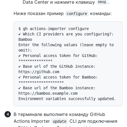
Data Center и нажмите клавишу
.
ВВОД
Ниже показан пример
команды:
configure
$ 
gh actions-importer configure
✔ Which CI providers are you configuring?: 
Bamboo

Enter the following values (leave empty to 
omit):

✔ Personal access token for GitHub: 
***************

✔ Base url of the GitHub instance: 
https://github.com

✔ Personal access token for Bamboo: 
********************

✔ Base url of the Bamboo instance: 
https://bamboo.example.com

В терминале выполните команду GitHub
Actions Importer
CLI для подключения
update