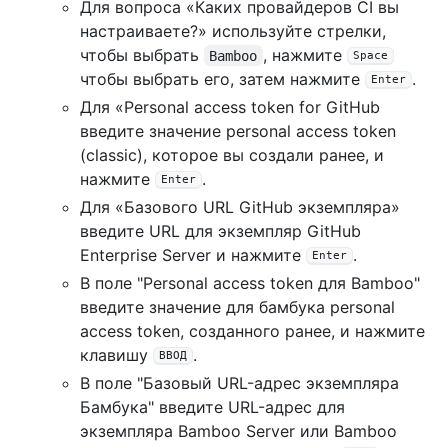
Для вопроса «Каких провайдеров CI вы
настраиваете?» используйте стрелки,
чтобы выбрать
, нажмите
Bamboo
Space
чтобы выбрать его, затем нажмите
.
Enter
Для «Personal access token for GitHub
введите значение personal access token
(classic), которое вы создали ранее, и
нажмите
.
Enter
Для «Базового URL GitHub экземпляра»
введите URL для экземпляр GitHub
Enterprise Server и нажмите
.
Enter
В поле "Personal access token для Bamboo"
введите значение для бамбука personal
access token, созданного ранее, и нажмите
клавишу
.
ВВОД
В поле "Базовый URL-адрес экземпляра
Бамбука" введите URL-адрес для
экземпляра Bamboo Server или Bamboo