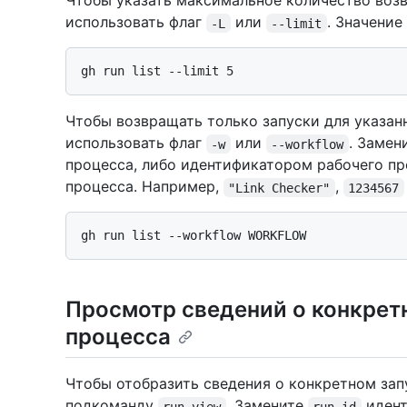
Чтобы указать максимальное количество воз
использовать флаг
или
. Значени
-L
--limit
Чтобы возвращать только запуски для указан
использовать флаг
или
. Замен
-w
--workflow
процесса, либо идентификатором рабочего пр
процесса. Например,
,
"Link Checker"
1234567
Просмотр сведений о конкрет
процесса
Чтобы отобразить сведения о конкретном зап
подкоманду
. Замените
идент
run view
run-id