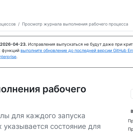
Поискайте или спросите
Copilot
оцессов
/
Просмотр журнала выполнения рабочего процесса
2026-04-23
.
Исправления выпускаться не будут даже при кри
х функций
выполните обновление до последней версии GitHub Ente
terprise
.
олнения рабочего
В
лы для каждого запуска
Пр
х указывается состояние для
Пр