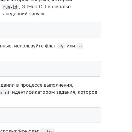
е
, GitHub CLI возвратит
run-id
ь недавний запуск.
нные, используйте флаг
или
-v
--
дании в процессе выполнения,
идентификатором задания, которое
b-id
используйте флаг
.
--log