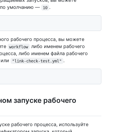
вращаемых запусков, вы можете
е по умолчанию —
.
10
ного рабочего процесса, вы можете
ите
либо именем рабочего
workflow
оцесса, либо именем файла рабочего
или
.
"link-check-test.yml"
ном запуске рабочего
уске рабочего процесса, используйте
ификатором запуска, который