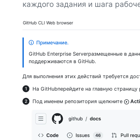
каждого задания и шага рабоче
Tool navigation
GitHub CLI
Web browser
Примечание.
GitHub Enterprise Serverразмещенные в да
поддерживаются в GitHub.
Для выполнения этих действий требуется дост
На GitHubперейдите на главную страницу 
Под именем репозитория щелкните
Act