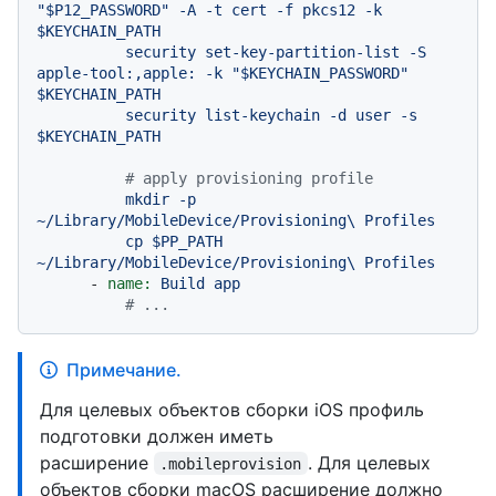
"$P12_PASSWORD"
-A
-t
cert
-f
pkcs12
-k
$KEYCHAIN_PATH
security
set-key-partition-list
-S
apple-tool:,apple:
-k
"$KEYCHAIN_PASSWORD"
$KEYCHAIN_PATH
security
list-keychain
-d
user
-s
$KEYCHAIN_PATH
# apply provisioning profile
mkdir
-p
~/Library/MobileDevice/Provisioning\
Profiles
cp
$PP_PATH
~/Library/MobileDevice/Provisioning\
Profiles
-
name:
Build
app
# ...
Примечание.
Для целевых объектов сборки iOS профиль
подготовки должен иметь
расширение
. Для целевых
.mobileprovision
объектов сборки macOS расширение должно