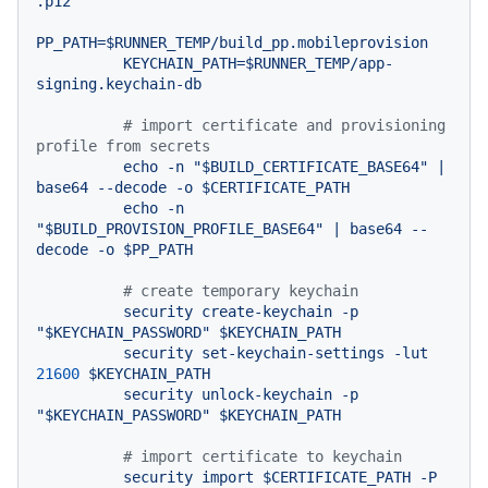
.p12

PP_PATH=$RUNNER_TEMP/build_pp.mobileprovision

          KEYCHAIN_PATH=$RUNNER_TEMP/app-
# import certificate and provisioning 
profile from secrets
echo
-n
"$BUILD_CERTIFICATE_BASE64"
|
base64
--decode
-o
$CERTIFICATE_PATH
echo
-n
"$BUILD_PROVISION_PROFILE_BASE64"
|
base64
--
decode
-o
$PP_PATH
# create temporary keychain
security
create-keychain
-p
"$KEYCHAIN_PASSWORD"
$KEYCHAIN_PATH
security
set-keychain-settings
-lut
21600
$KEYCHAIN_PATH
security
unlock-keychain
-p
"$KEYCHAIN_PASSWORD"
$KEYCHAIN_PATH
# import certificate to keychain
security
import
$CERTIFICATE_PATH
-P