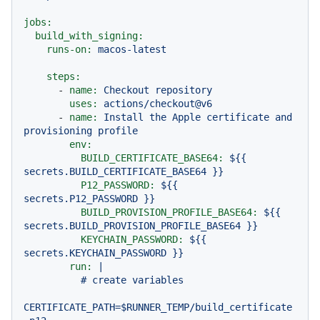
jobs:
build_with_signing:
runs-on:
macos-latest
steps:
-
name:
Checkout
repository
uses:
actions/checkout@v6
-
name:
Install
the
Apple
certificate
and
provisioning
profile
env:
BUILD_CERTIFICATE_BASE64:
${{
secrets.BUILD_CERTIFICATE_BASE64
}}
P12_PASSWORD:
${{
secrets.P12_PASSWORD
}}
BUILD_PROVISION_PROFILE_BASE64:
${{
secrets.BUILD_PROVISION_PROFILE_BASE64
}}
KEYCHAIN_PASSWORD:
${{
secrets.KEYCHAIN_PASSWORD
}}
run:
|

          # create variables

CERTIFICATE_PATH=$RUNNER_TEMP/build_certificate