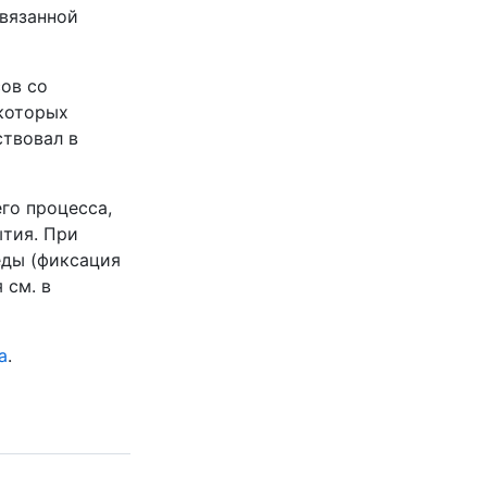
связанной
сов со
екоторых
ствовал в
го процесса,
ытия. При
еды (фиксация
я см. в
а
.