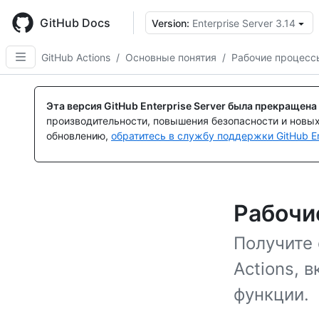
Skip
to
GitHub Docs
Version:
Enterprise Server 3.14
main
content
GitHub Actions
/
Основные понятия
/
Рабочие процесс
Эта версия GitHub Enterprise Server была прекращена
производительности, повышения безопасности и новы
обновлению,
обратитесь в службу поддержки GitHub En
Рабочи
Получите 
Actions, 
функции.