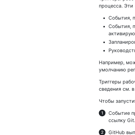
процесса. Эти
События, 
События, 
активиру
Запланиро
Руководст
Например, мож
умолчанию реп
Триггеры раб
сведения см. 
Чтобы запусти
Событие п
ссылку Git
GitHub вы