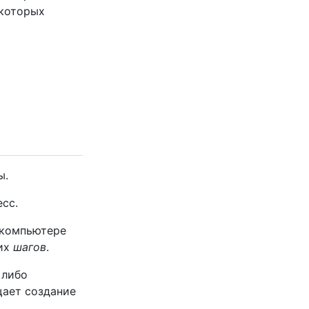
 которых
ы.
сс.
 компьютере
ких
шагов
.
 либо
щает создание