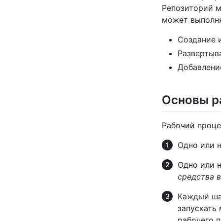
Репозиторий м
может выполня
Создание 
Развертыв
Добавлени
Основы р
Рабочий проце
Одно или 
Одно или 
средства 
Каждый ша
запускать
рабочего п