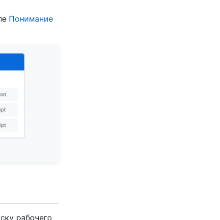
еле
Понимание
уску рабочего