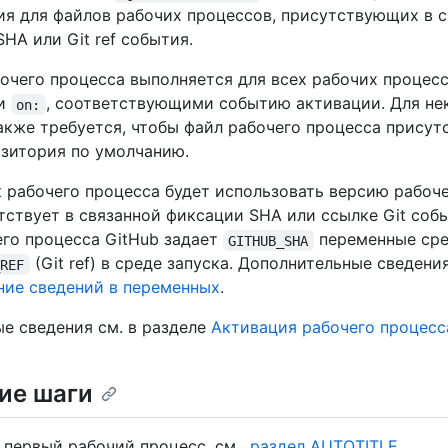
ия для файлов рабочих процессов, присутствующих в 
HA или Git ref события.
очего процесса выполняется для всех рабочих процес
ми
, соответствующими событию активации. Для н
on:
акже требуется, чтобы файл рабочего процесса присут
озитория по умолчанию.
 рабочего процесса будет использовать версию рабоче
тствует в связанной фиксации SHA или ссылке Git соб
его процесса GitHub задает
переменные ср
GITHUB_SHA
(Git ref) в среде запуска. Дополнительные сведени
_REF
ние сведений в переменных
.
е сведения см. в разделе
Активация рабочего процесс
ие шаги
 первый рабочий процесс, см
. раздел AUTOTITLE
.