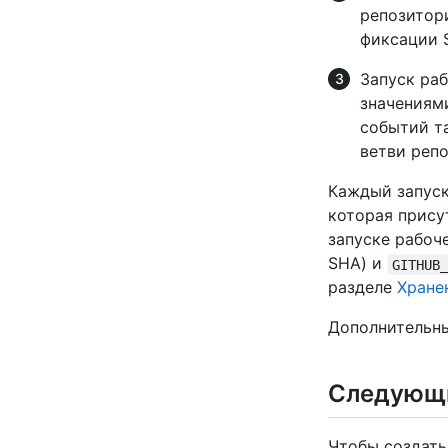
репозитор
фиксации S
Запуск раб
значения
событий т
ветви реп
Каждый запуск
которая прису
запуске рабоч
SHA) и
GITHUB
разделе
Хране
Дополнительны
Следующ
Чтобы создать