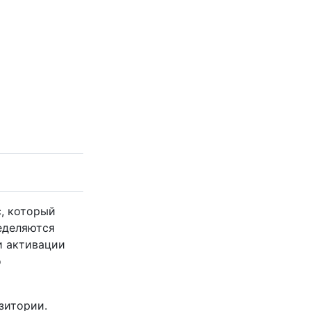
, который
еделяются
и активации
о
зитории.