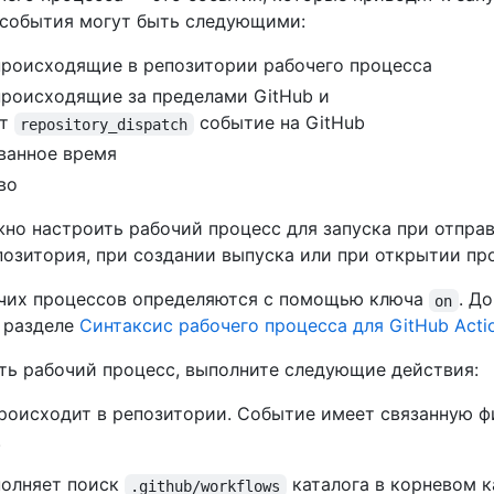
 события могут быть следующими:
происходящие в репозитории рабочего процесса
происходящие за пределами GitHub и
ют
событие на GitHub
repository_dispatch
ванное время
во
но настроить рабочий процесс для запуска при отправ
озитория, при создании выпуска или при открытии пр
очих процессов определяются с помощью ключа
. Д
on
в разделе
Синтаксис рабочего процесса для GitHub Acti
ть рабочий процесс, выполните следующие действия:
роисходит в репозитории. Событие имеет связанную 
.
полняет поиск
каталога в корневом 
.github/workflows