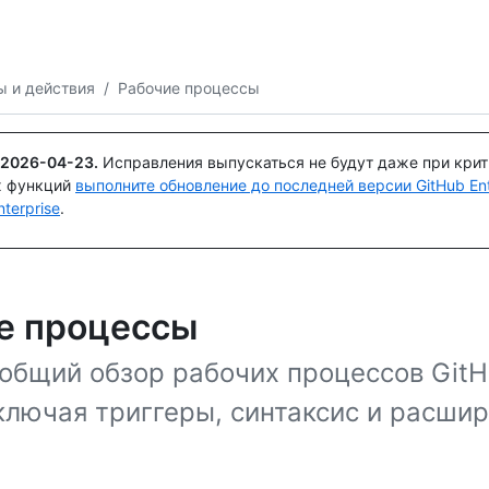
Поискайте или спросите
Copilot
ы и действия
/
Рабочие процессы
2026-04-23
.
Исправления выпускаться не будут даже при кри
х функций
выполните обновление до последней версии GitHub Ente
terprise
.
е процессы
общий обзор рабочих процессов Git
включая триггеры, синтаксис и расши