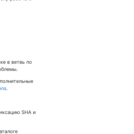
ке в ветвь по
облемы.
ополнительные
ons
.
фиксацию SHA и
каталоге