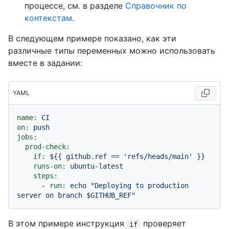
процессе, см. в разделе
Справочник по
контекстам
.
В следующем примере показано, как эти
различные типы переменных можно использовать
вместе в задании:
YAML
name:
CI
on:
push
jobs:
prod-check:
if:
${{
github.ref
==
'refs/heads/main'
}}
runs-on:
ubuntu-latest
steps:
-
run:
echo
"Deploying to production 
server on branch $GITHUB_REF"
В этом примере инструкция
проверяет
if