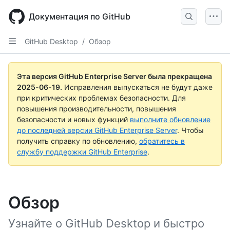
Skip
to
Документация по GitHub
main
content
GitHub Desktop
/
Обзор
Эта версия GitHub Enterprise Server была прекращена
2025-06-19
.
Исправления выпускаться не будут даже
при критических проблемах безопасности. Для
повышения производительности, повышения
безопасности и новых функций
выполните обновление
до последней версии GitHub Enterprise Server
. Чтобы
получить справку по обновлению,
обратитесь в
службу поддержки GitHub Enterprise
.
Обзор
Узнайте о GitHub Desktop и быстро