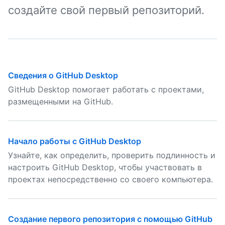
создайте свой первый репозиторий.
Сведения о GitHub Desktop
GitHub Desktop помогает работать с проектами,
размещенными на GitHub.
Начало работы с GitHub Desktop
Узнайте, как определить, проверить подлинность и
настроить GitHub Desktop, чтобы участвовать в
проектах непосредственно со своего компьютера.
Создание первого репозитория с помощью GitHub