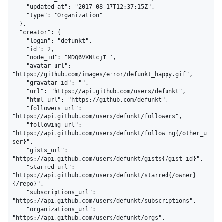
    "updated_at": "2017-08-17T12:37:15Z",

    "type": "Organization"

  },

  "creator": {

    "login": "defunkt",

    "id": 2,

    "node_id": "MDQ6VXNlcjI=",

    "avatar_url": 
"https://github.com/images/error/defunkt_happy.gif",

    "gravatar_id": "",

    "url": "https://api.github.com/users/defunkt",

    "html_url": "https://github.com/defunkt",

    "followers_url": 
"https://api.github.com/users/defunkt/followers",

    "following_url": 
"https://api.github.com/users/defunkt/following{/other_u
ser}",

    "gists_url": 
"https://api.github.com/users/defunkt/gists{/gist_id}",

    "starred_url": 
"https://api.github.com/users/defunkt/starred{/owner}
{/repo}",

    "subscriptions_url": 
"https://api.github.com/users/defunkt/subscriptions",

    "organizations_url": 
"https://api.github.com/users/defunkt/orgs",
