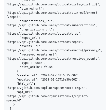
        "gists_url": 
"https://api.github.com/users/octocat/gists{/gist_id}",

        "starred_url": 
"https://api.github.com/users/octocat/starred{/owner}
{/repo}",

        "subscriptions_url": 
"https://api.github.com/users/octocat/subscriptions",

        "organizations_url": 
"https://api.github.com/users/octocat/orgs",

        "repos_url": 
"https://api.github.com/users/octocat/repos",

        "events_url": 
"https://api.github.com/users/octocat/events{/privacy}",

        "received_events_url": 
"https://api.github.com/users/octocat/received_events",

        "type": "User",

        "site_admin": false

      },

      "created_at": "2023-02-16T10:15:00Z",

      "updated_at": "2023-02-16T16:30:00Z",

      "html_url": 
"https://github.com/copilot/spaces/octo-org/4",

      "api_url": 
"https://api.github.com/organizations/1/copilot-
spaces/4"

    }

  ]
