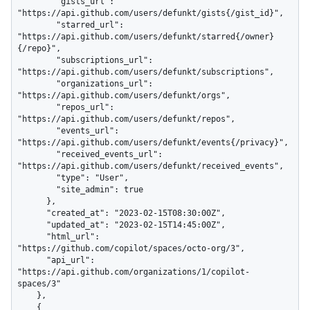
        "gists_url": 
"https://api.github.com/users/defunkt/gists{/gist_id}",

        "starred_url": 
"https://api.github.com/users/defunkt/starred{/owner}
{/repo}",

        "subscriptions_url": 
"https://api.github.com/users/defunkt/subscriptions",

        "organizations_url": 
"https://api.github.com/users/defunkt/orgs",

        "repos_url": 
"https://api.github.com/users/defunkt/repos",

        "events_url": 
"https://api.github.com/users/defunkt/events{/privacy}",

        "received_events_url": 
"https://api.github.com/users/defunkt/received_events",

        "type": "User",

        "site_admin": true

      },

      "created_at": "2023-02-15T08:30:00Z",

      "updated_at": "2023-02-15T14:45:00Z",

      "html_url": 
"https://github.com/copilot/spaces/octo-org/3",

      "api_url": 
"https://api.github.com/organizations/1/copilot-
spaces/3"

    },

    {
