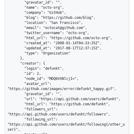
        "gravatar_id": "",

        "name": "octo-org",

        "company": "GitHub",

        "blog": "https://github.com/blog",

        "location": "San Francisco",

        "email": "octocat@github.com",

        "twitter_username": "octo-org",

        "html_url": "https://github.com/octo-org",

        "created_at": "2008-01-14T04:33:35Z",

        "updated_at": "2017-08-17T12:37:15Z",

        "type": "Organization"

      },

      "creator": {

        "login": "defunkt",

        "id": 2,

        "node_id": "MDQ6VXNlcjI=",

        "avatar_url": 
"https://github.com/images/error/defunkt_happy.gif",

        "gravatar_id": "",

        "url": "https://api.github.com/users/defunkt",

        "html_url": "https://github.com/defunkt",

        "followers_url": 
"https://api.github.com/users/defunkt/followers",

        "following_url": 
"https://api.github.com/users/defunkt/following{/other_u
ser}",
