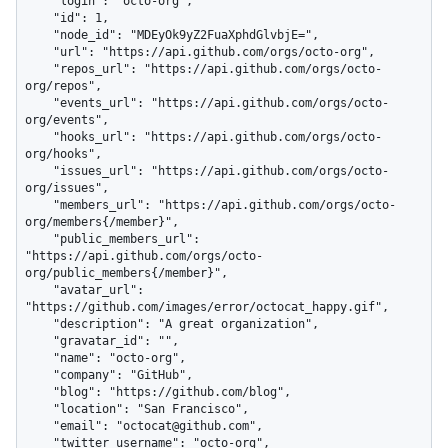
    "login": "octo-org",

    "id": 1,

    "node_id": "MDEyOk9yZ2FuaXphdGlvbjE=",

    "url": "https://api.github.com/orgs/octo-org",

    "repos_url": "https://api.github.com/orgs/octo-
org/repos",

    "events_url": "https://api.github.com/orgs/octo-
org/events",

    "hooks_url": "https://api.github.com/orgs/octo-
org/hooks",

    "issues_url": "https://api.github.com/orgs/octo-
org/issues",

    "members_url": "https://api.github.com/orgs/octo-
org/members{/member}",

    "public_members_url": 
"https://api.github.com/orgs/octo-
org/public_members{/member}",

    "avatar_url": 
"https://github.com/images/error/octocat_happy.gif",

    "description": "A great organization",

    "gravatar_id": "",

    "name": "octo-org",

    "company": "GitHub",

    "blog": "https://github.com/blog",

    "location": "San Francisco",

    "email": "octocat@github.com",

    "twitter_username": "octo-org",
