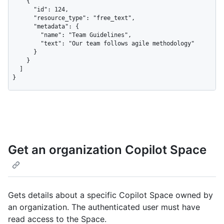
    {

      "id": 124,

      "resource_type": "free_text",

      "metadata": {

        "name": "Team Guidelines",

        "text": "Our team follows agile methodology"

      }

    }

  ]

}
Get an organization Copilot Space
Gets details about a specific Copilot Space owned by
an organization. The authenticated user must have
read access to the Space.