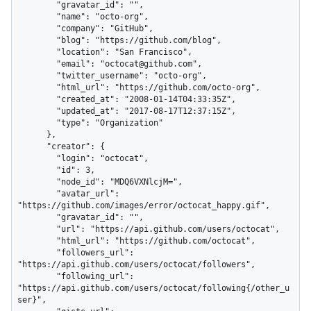
        "gravatar_id": "",

        "name": "octo-org",

        "company": "GitHub",

        "blog": "https://github.com/blog",

        "location": "San Francisco",

        "email": "octocat@github.com",

        "twitter_username": "octo-org",

        "html_url": "https://github.com/octo-org",

        "created_at": "2008-01-14T04:33:35Z",

        "updated_at": "2017-08-17T12:37:15Z",

        "type": "Organization"

      },

      "creator": {

        "login": "octocat",

        "id": 3,

        "node_id": "MDQ6VXNlcjM=",

        "avatar_url": 
"https://github.com/images/error/octocat_happy.gif",

        "gravatar_id": "",

        "url": "https://api.github.com/users/octocat",

        "html_url": "https://github.com/octocat",

        "followers_url": 
"https://api.github.com/users/octocat/followers",

        "following_url": 
"https://api.github.com/users/octocat/following{/other_u
ser}",
