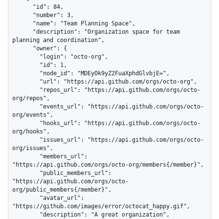
      "id": 84,

      "number": 3,

      "name": "Team Planning Space",

      "description": "Organization space for team 
planning and coordination",

      "owner": {

        "login": "octo-org",

        "id": 1,

        "node_id": "MDEyOk9yZ2FuaXphdGlvbjE=",

        "url": "https://api.github.com/orgs/octo-org",

        "repos_url": "https://api.github.com/orgs/octo-
org/repos",

        "events_url": "https://api.github.com/orgs/octo-
org/events",

        "hooks_url": "https://api.github.com/orgs/octo-
org/hooks",

        "issues_url": "https://api.github.com/orgs/octo-
org/issues",

        "members_url": 
"https://api.github.com/orgs/octo-org/members{/member}",

        "public_members_url": 
"https://api.github.com/orgs/octo-
org/public_members{/member}",

        "avatar_url": 
"https://github.com/images/error/octocat_happy.gif",

        "description": "A great organization",
