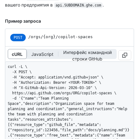
вашего предприятия в
.
api.SUBDOMAIN.ghe.com
Пример запроса
/orgs
/{org}
/copilot-spaces
POST
Интерфейс командной
cURL
JavaScript
строки GitHub
curl -L \

  -X POST \

  -H "Accept: application/vnd.github+json" \

  -H "Authorization: Bearer <YOUR-TOKEN>" \

  -H "X-GitHub-Api-Version: 2026-03-10" \

  https://api.github.com/orgs/ORG/copilot-spaces \

  -d '{"name":"Team Planning 
Space","description":"Organization space for team 
planning and coordination","general_instructions":"Help 
the team with planning and coordination 
tasks","resources_attributes":
[{"resource_type":"github_file","metadata":
{"repository_id":123456,"file_path":"docs/planning.md"}}
,{"resource_type":"free_text","metadata":{"name":"Team 