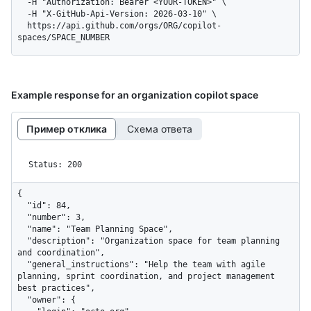
  -H "Authorization: Bearer <YOUR-TOKEN>" \

  -H "X-GitHub-Api-Version: 2026-03-10" \

  https://api.github.com/orgs/ORG/copilot-
spaces/SPACE_NUMBER
Example response for an organization copilot space
Пример отклика
Схема ответа
Status: 200
{

  "id": 84,

  "number": 3,

  "name": "Team Planning Space",

  "description": "Organization space for team planning 
and coordination",

  "general_instructions": "Help the team with agile 
planning, sprint coordination, and project management 
best practices",

  "owner": {
