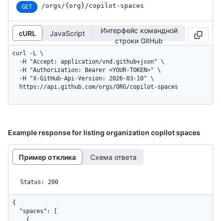
/orgs
/{org}
/copilot-spaces
GET
Интерфейс командной
cURL
JavaScript
строки GitHub
curl -L \

  -H "Accept: application/vnd.github+json" \

  -H "Authorization: Bearer <YOUR-TOKEN>" \

  -H "X-GitHub-Api-Version: 2026-03-10" \

  https://api.github.com/orgs/ORG/copilot-spaces
Example response for listing organization copilot spaces
Пример отклика
Схема ответа
Status: 200
{

  "spaces": [

    {
