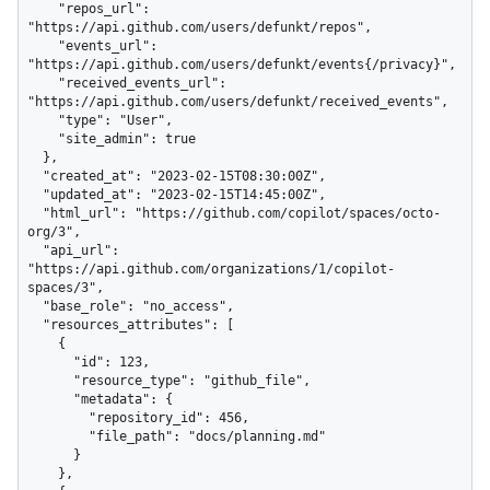
    "repos_url": 
"https://api.github.com/users/defunkt/repos",

    "events_url": 
"https://api.github.com/users/defunkt/events{/privacy}",

    "received_events_url": 
"https://api.github.com/users/defunkt/received_events",

    "type": "User",

    "site_admin": true

  },

  "created_at": "2023-02-15T08:30:00Z",

  "updated_at": "2023-02-15T14:45:00Z",

  "html_url": "https://github.com/copilot/spaces/octo-
org/3",

  "api_url": 
"https://api.github.com/organizations/1/copilot-
spaces/3",

  "base_role": "no_access",

  "resources_attributes": [

    {

      "id": 123,

      "resource_type": "github_file",

      "metadata": {

        "repository_id": 456,

        "file_path": "docs/planning.md"

      }

    },
