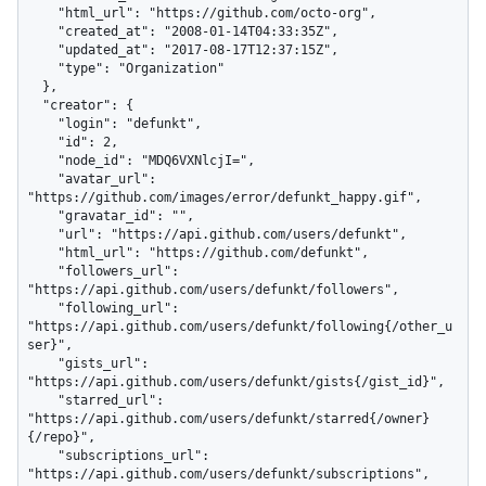
    "html_url": "https://github.com/octo-org",

    "created_at": "2008-01-14T04:33:35Z",

    "updated_at": "2017-08-17T12:37:15Z",

    "type": "Organization"

  },

  "creator": {

    "login": "defunkt",

    "id": 2,

    "node_id": "MDQ6VXNlcjI=",

    "avatar_url": 
"https://github.com/images/error/defunkt_happy.gif",

    "gravatar_id": "",

    "url": "https://api.github.com/users/defunkt",

    "html_url": "https://github.com/defunkt",

    "followers_url": 
"https://api.github.com/users/defunkt/followers",

    "following_url": 
"https://api.github.com/users/defunkt/following{/other_u
ser}",

    "gists_url": 
"https://api.github.com/users/defunkt/gists{/gist_id}",

    "starred_url": 
"https://api.github.com/users/defunkt/starred{/owner}
{/repo}",

    "subscriptions_url": 
"https://api.github.com/users/defunkt/subscriptions",
