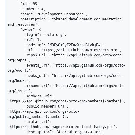
      "id": 85,

      "number": 4,

      "name": "Development Resources",

      "description": "Shared development documentation 
and resources",

      "owner": {

        "login": "octo-org",

        "id": 1,

        "node_id": "MDEyOk9yZ2FuaXphdGlvbjE=",

        "url": "https://api.github.com/orgs/octo-org",

        "repos_url": "https://api.github.com/orgs/octo-
org/repos",

        "events_url": "https://api.github.com/orgs/octo-
org/events",

        "hooks_url": "https://api.github.com/orgs/octo-
org/hooks",

        "issues_url": "https://api.github.com/orgs/octo-
org/issues",

        "members_url": 
"https://api.github.com/orgs/octo-org/members{/member}",

        "public_members_url": 
"https://api.github.com/orgs/octo-
org/public_members{/member}",

        "avatar_url": 
"https://github.com/images/error/octocat_happy.gif",

        "description": "A great organization",
