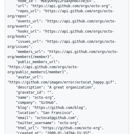
    "node_id": "MDEyOk9yZ2FuaXphdGlvbjE=",

    "url": "https://api.github.com/orgs/octo-org",

    "repos_url": "https://api.github.com/orgs/octo-
org/repos",

    "events_url": "https://api.github.com/orgs/octo-
org/events",

    "hooks_url": "https://api.github.com/orgs/octo-
org/hooks",

    "issues_url": "https://api.github.com/orgs/octo-
org/issues",

    "members_url": "https://api.github.com/orgs/octo-
org/members{/member}",

    "public_members_url": 
"https://api.github.com/orgs/octo-
org/public_members{/member}",

    "avatar_url": 
"https://github.com/images/error/octocat_happy.gif",

    "description": "A great organization",

    "gravatar_id": "",

    "name": "octo-org",

    "company": "GitHub",

    "blog": "https://github.com/blog",

    "location": "San Francisco",

    "email": "octocat@github.com",

    "twitter_username": "octo-org",

    "html_url": "https://github.com/octo-org",

    "created_at": "2008-01-14T04:33:35Z",
