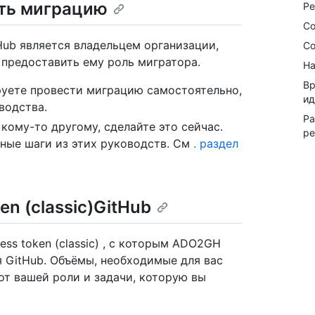
ять миграцию
Ре
Со
Hub является владельцем организации,
Со
 предоставить ему роль мигратора.
На
Вр
руете провести миграцию самостоятельно,
ид
водства.
Ра
кому-то другому, сделайте это сейчас.
ре
ные шаги из этих руководств. См
. раздел
en (classic)GitHub
ss token (classic) , с которым ADO2GH
ся GitHub. Объёмы, необходимые для вас
т от вашей роли и задачи, которую вы