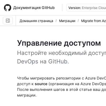
Skip
to
Документация GitHub
Version:
Enterprise Clou
main
content
Домашняя страница
Миграции
Migrate from A
Управление доступом
Настройте необходимый доступ
DevOps на GitHub.
Чтобы мигрировать репозитории с Azure DevO
доступ к
source
(организация на Azure DevOp
После выполнения шагов в этой статье ваш до
миграции.