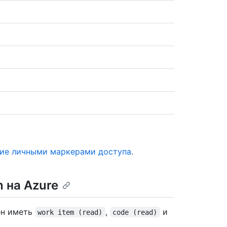
ие личными маркерами доступа
.
n на Azure
ен иметь
,
и
work item (read)
code (read)