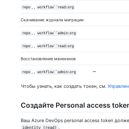
, ,
repo
workflow``read:org
Скачивание журнала миграции
, ,
repo
workflow``admin:org
, ,
repo
workflow``read:org
Восстановление манекенов
, ,
repo
workflow``admin:org
Чтобы узнать, как создать токен, см.
Управлен
Создайте Personal access toke
Ваш Azure DevOps personal access token долж
.
identity (read)