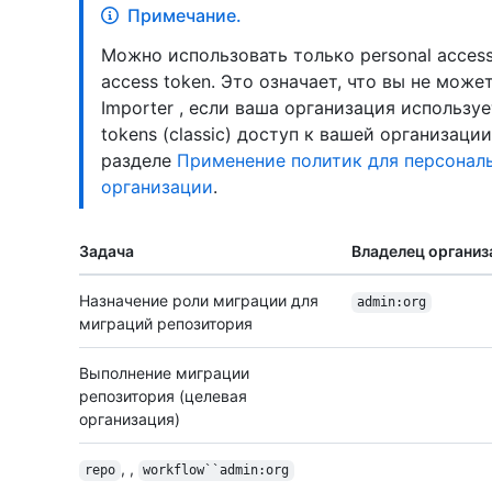
Примечание.
Можно использовать только personal access to
access token. Это означает, что вы не може
Importer , если ваша организация используе
tokens (classic) доступ к вашей организаци
разделе
Применение политик для персонал
организации
.
Задача
Владелец организ
Назначение роли миграции для
admin:org
миграций репозитория
Выполнение миграции
репозитория (целевая
организация)
, ,
repo
workflow``admin:org