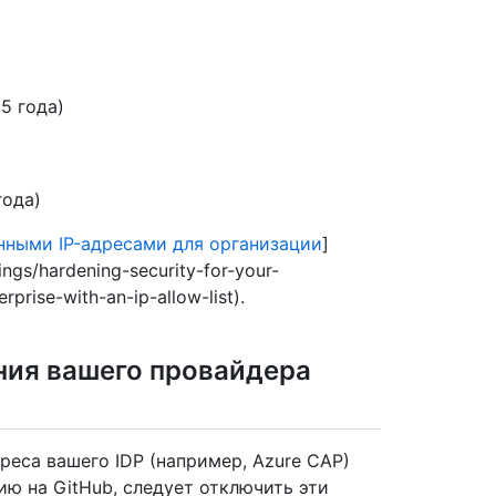
5 года)
года)
нными IP-адресами для организации
]
ings/hardening-security-for-your-
rprise-with-an-ip-allow-list).
ния вашего провайдера
реса вашего IDP (например, Azure CAP)
ю на GitHub, следует отключить эти