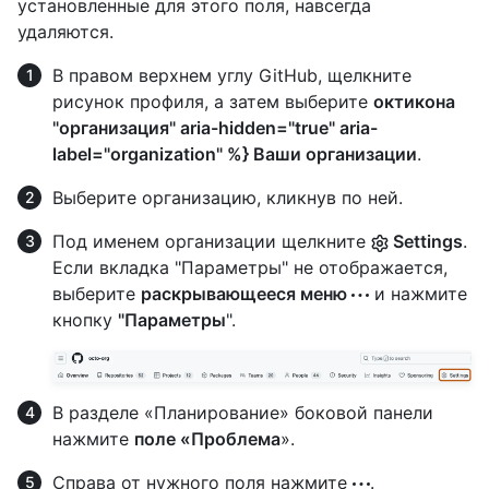
установленные для этого поля, навсегда
удаляются.
В правом верхнем углу GitHub, щелкните
рисунок профиля, а затем выберите
октикона
"организация" aria-hidden="true" aria-
label="organization" %} Ваши организации
.
Выберите организацию, кликнув по ней.
Под именем организации щелкните
Settings
.
Если вкладка "Параметры" не отображается,
выберите
раскрывающееся меню
и нажмите
кнопку
"Параметры
".
В разделе «Планирование» боковой панели
нажмите
поле «Проблема
».
Справа от нужного поля нажмите
.