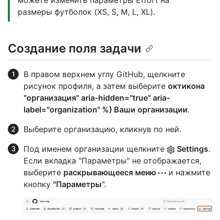
можете изменить параметры Effort на
размеры футболок (XS, S, M, L, XL).
Создание поля задачи
В правом верхнем углу GitHub, щелкните
рисунок профиля, а затем выберите
октикона
"организация" aria-hidden="true" aria-
label="organization" %} Ваши организации
.
Выберите организацию, кликнув по ней.
Под именем организации щелкните
Settings
.
Если вкладка "Параметры" не отображается,
выберите
раскрывающееся меню
и нажмите
кнопку
"Параметры
".