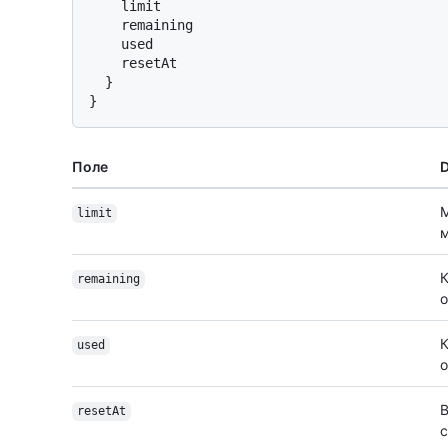
    limit

    remaining

    used

    resetAt

}
}
Поле
D
М
limit
м
К
remaining
о
К
used
о
В
resetAt
с