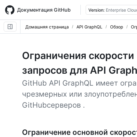
Skip
to
Документация GitHub
Version:
Enterprise Clou
main
content
Домашняя страница
API GraphQL
Обзор
Ог
Ограничения скорости 
запросов для API Grap
GitHub API GraphQL имеет огр
чрезмерных или злоупотребле
GitHubсерверов .
Ограничение основной скорос