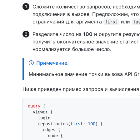
Сложите количество запросов, необходим
подключения в вызове. Предположим, что
ограничений для аргумента
или
first
la
Разделите число на
100
и округите резуль
получить окончательное значение статист
нормализуется большое число.
Примечание.
Минимальное значение точки вызова API G
Ниже приведен пример запроса и вычисления
query
{
  viewer 
{
    login

    repositories
(
first
:
100
)
{
      edges 
{
        node 
{