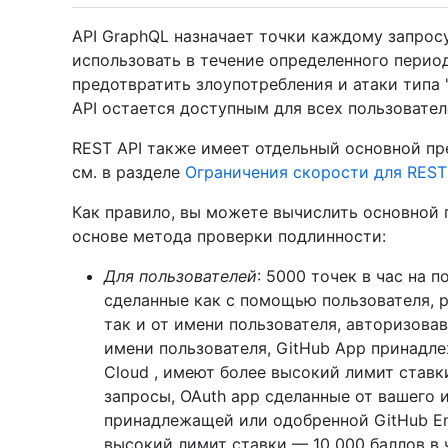
API GraphQL назначает точки каждому запрос
использовать в течение определенного перио
предотвратить злоупотребления и атаки типа 
API остается доступным для всех пользовател
REST API также имеет отдельный основной пр
см. в разделе
Ограничения скорости для REST
Как правило, вы можете вычислить основной 
основе метода проверки подлинности:
Для пользователей
: 5000 точек в час на 
сделанные как с помощью пользователя, p
так и от имени пользователя, авторизова
имени пользователя, GitHub App принадле
Cloud , имеют более высокий лимит ставки
запросы, OAuth app сделанные от вашего и
принадлежащей или одобренной GitHub Ent
высокий лимит ставки — 10 000 баллов в 