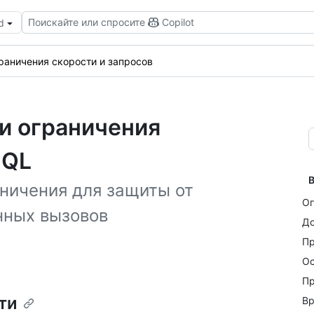
Поискайте или спросите
Copilot
d
раничения скорости и запросов
и ограничения
hQL
В
аничения для защиты от
Ог
нных вызовов
До
Пр
Ос
Пр
ти
Вр