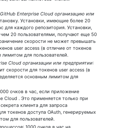
GitHub Enterprise Cloud организацию или
установку. Установки, имеющие более 20
ас для каждого репозитория. Установки,
 чем 20 пользователями, получают еще 50
граничение скорости не может превышать
кенов user access (в отличие от токенов
м лимитом для пользователей.
rise Cloud организации или предприятии
:
ит скорости для токенов user access (в
пределяется основным лимитом для
0 000 очков в час, если приложение
e Cloud . Это применяется только при
секрета клиента для запроса
ля токенов доступа OAuth, генерируемых
том для пользователей.
 процессов
: 1000 очков в час на