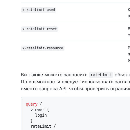
К
x-ratelimit-used
о
В
x-ratelimit-reset
с
Р
x-ratelimit-resource
п
э
Вы также можете запросить
объект
rateLimit
По возможности следует использовать заголо
вместо запроса API, чтобы проверить огранич
query
{
  viewer 
{
    login

}
  rateLimit 
{