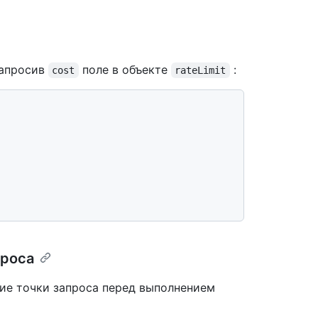
запросив
поле в объекте
:
cost
rateLimit
проса
ие точки запроса перед выполнением