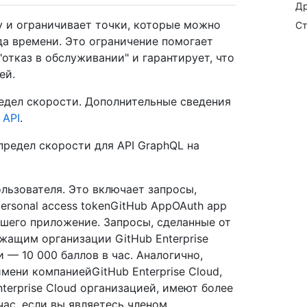
Др
у и ограничивает точки, которые можно
Ст
да времени. Это ограничение помогает
"отказ в обслуживании" и гарантирует, что
ей.
едел скорости. Дополнительные сведения
 API
.
предел скорости для API GraphQL на
пользователя. Это включает запросы,
ersonal access tokenGitHub AppOAuth app
вшего приложение. Запросы, сделанные от
жащим организации GitHub Enterprise
 — 10 000 баллов в час. Аналогично,
мени компаниейGitHub Enterprise Cloud,
erprise Cloud организацией, имеют более
час, если вы являетесь членом