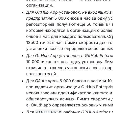
организации.
Для GitHub App установок, не входящих в 
предприятие
: 5 000 очков в час за одну 
репозиториев, получают еще 50 точек в ч
которые находятся в организации с более
очков в час для каждого пользователя. О
12500 точек в час. Лимит скорости для то
установки access) определяется основны
Для GitHub App установок в GitHub Enterp
10 000 очков в час за одну установку. Лим
отличие от токенов установки access) о
пользователей.
Для OAuth apps
: 5 000 баллов в час или 1
принадлежит организации GitHub Enterpris
использовании идентификатора клиента и 
общедоступных данных. Лимит скорости д
a, OAuth app определяется основным лими
Для
рабочих GitHub Actions
GITHUB_TOKEN