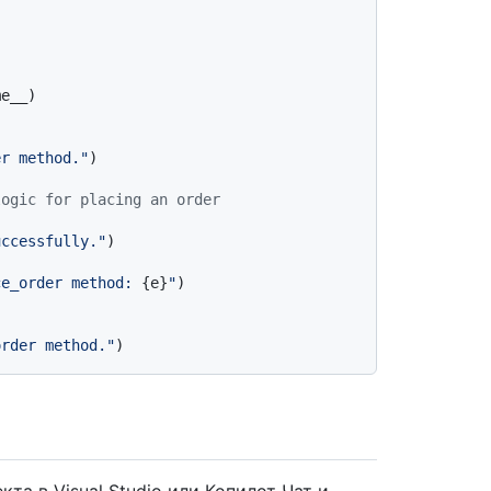
e__)

er method."
)

logic for placing an order
uccessfully."
)

ce_order method: 
{e}
"
)

order method."