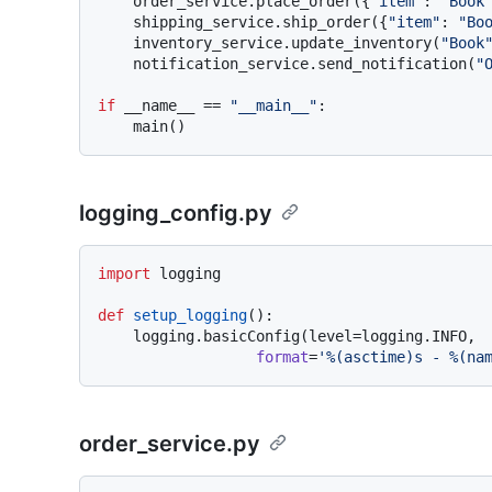
    order_service.place_order({
"item"
: 
"Book
    shipping_service.ship_order({
"item"
: 
"Bo
    inventory_service.update_inventory(
"Book
    notification_service.send_notification(
"
if
 __name__ == 
"__main__"
:

logging_config.py
import
 logging

def
setup_logging
():

    logging.basicConfig(level=logging.INFO,

format
=
'%(asctime)s - %(na
order_service.py