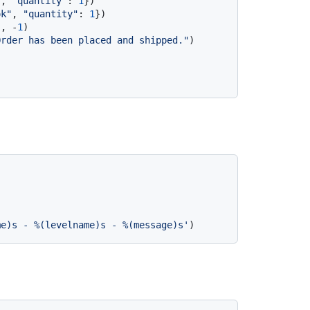
"
, 
"quantity"
: 
1
})

ok"
, 
"quantity"
: 
1
})

"
, -
1
)

Order has been placed and shipped."
)

me)s - %(levelname)s - %(message)s'