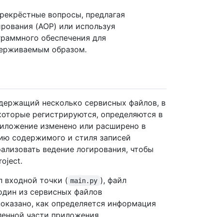
рекрёстные вопросы, предлагая
ирования (AOP) или используя
раммного обеспечения для
держиваемым образом.
 содержащий несколько сервисных файлов, в
которые регистрируются, определяются в
риложение изменено или расширено в
вию содержимого и стиля записей
ализовать ведение логирования, чтобы
oject.
л входной точки (
), файл
main.py
 один из сервисных файлов
показано, как определяется информация
ленной части приложения.