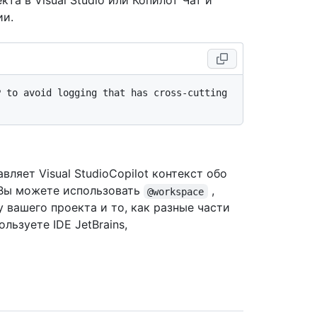
та в Visual Studio или Копилот Чат и
ии.
 to avoid logging that has cross-cutting 
вляет Visual StudioCopilot контекст обо
 Вы можете использовать
,
@workspace
у вашего проекта и то, как разные части
льзуете IDE JetBrains,