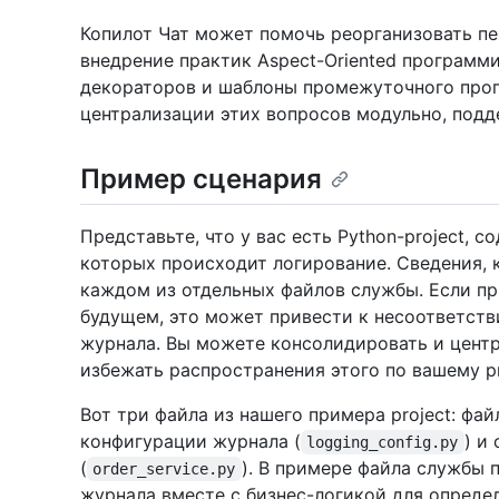
Копилот Чат может помочь реорганизовать пе
внедрение практик Aspect-Oriented программ
декораторов и шаблоны промежуточного прог
централизации этих вопросов модульно, под
Пример сценария
Представьте, что у вас есть Python-project,
которых происходит логирование. Сведения, 
каждом из отдельных файлов службы. Если п
будущем, это может привести к несоответст
журнала. Вы можете консолидировать и центр
избежать распространения этого по вашему pr
Вот три файла из нашего примера project: фай
конфигурации журнала (
) и
logging_config.py
(
). В примере файла службы 
order_service.py
журнала вместе с бизнес-логикой для опреде