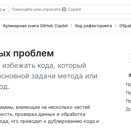
Поискайте или спросите
Copilot
d
Кулинарная книга GitHub Copilot
Код рефакторинга
Обраб
ых проблем
 избежать кода, который
 основной задачи метода или
В
Пр
од.
Пр
Пр
аммы, влияющие на несколько частей
До
ность, проверка данных и обработка
ода, что приводит к дублированию кода и