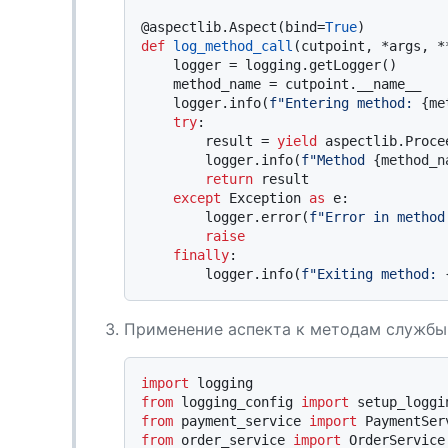
@aspectlib.Aspect(
bind=
True
)
def
log_method_call
(
cutpoint, *args, *
    logger = logging.getLogger()

    method_name = cutpoint.__name__

    logger.info(
f"Entering method: 
{me
try
:

        result = 
yield
 aspectlib.Procee
        logger.info(
f"Method 
{method_n
return
 result

except
 Exception 
as
 e:

        logger.error(
f"Error in method
raise
finally
:

        logger.info(
f"Exiting method: 
Применение аспекта к методам службы
import
from
 logging_config 
import
from
 payment_service 
import
from
 order_service 
import