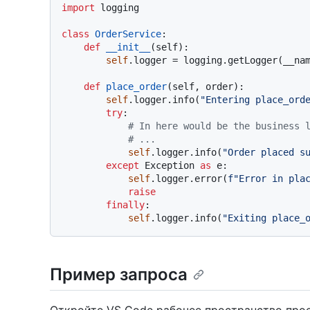
import
 logging

class
OrderService
:

def
__init__
(
self
):

self
.logger = logging.getLogger(__nam
def
place_order
(
self, order
):

self
.logger.info(
"Entering place_ord
try
:

# In here would be the business 
# ...
self
.logger.info(
"Order placed s
except
 Exception 
as
 e:

self
.logger.error(
f"Error in pla
raise
finally
:

self
.logger.info(
"Exiting place_
Пример запроса