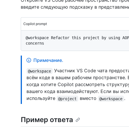
Откройте VS Code рабочее пространство проек
введите следующую подсказку в представлен
Copilot prompt
@workspace Refactor this project by using AOP
Примечание.
Участник VS Code чата предоста
@workspace
всём коде в вашем рабочем пространстве.
когда хотите Copilot рассмотреть структур
вашего кода взаимодействуют. Если вы испо
используйте
вместо
.
@project
@workspace
Пример ответа