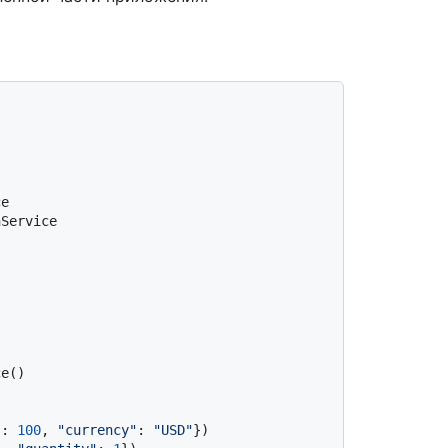
Service

"
: 
100
, 
"currency"
: 
"USD"
})
