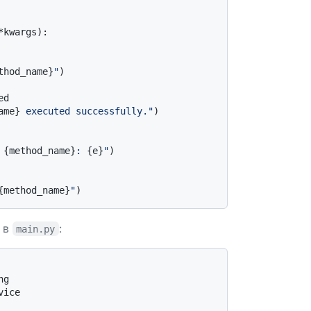
*kwargs
):

thod_name}
"
)

d

ame}
 executed successfully."
)

 
{method_name}
: 
{e}
"
)

{method_name}
"
 в
:
main.py