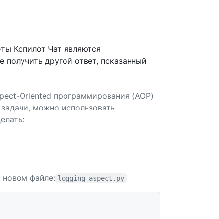
ты Копилот Чат являются
 получить другой ответ, показанный
spect-Oriented программирования (AOP)
 задачи, можно использовать
делать:
 новом файле:
logging_aspect.py