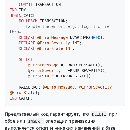
COMMIT
END
BEGIN
 CATCH

ROLLBACK
 TRANSACTION;

-- Handle the error, e.g., log it or re-
throw
DECLARE
@ErrorMessage
 NVARCHAR(
4000
);

DECLARE
@ErrorSeverity
INT
;

DECLARE
@ErrorState
INT
;

SELECT
@ErrorMessage
=
 ERROR_MESSAGE(),

@ErrorSeverity
=
 ERROR_SEVERITY(),

@ErrorState
=
 ERROR_STATE();

    RAISERROR (
@ErrorMessage
, 
@ErrorSeverity
, 
@ErrorState
END
Предлагаемый код гарантирует, что
при
DELETE
сбое или
операции транзакция
INSERT
выполняется откат и никаких изменений в базе