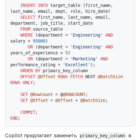
INSERT INTO
 target_table (first_name, 
last_name, email, dept, role, hire_date)

SELECT
 first_name, last_name, email, 
department, job_title, start_date

FROM
 source_table

WHERE
 (department 
=
'Engineering'
AND
salary 
>
95000
)

OR
 (department 
=
'Engineering'
AND
years_of_experience 
>
5
)

OR
 (department 
=
'Marketing'
AND
performance_rating 
=
'Excellent'
);

ORDER
BY
 primary_key_column

OFFSET
@Offset
ROWS
FETCH
 NEXT 
@BatchSize
ROWS
ONLY
;

SET
@RowCount
=
 @
@ROWCOUNT
;

SET
@Offset
=
@Offset
+
@BatchSize
;

COMMIT
END
Copilot предлагает заменить
в
primary_key_column