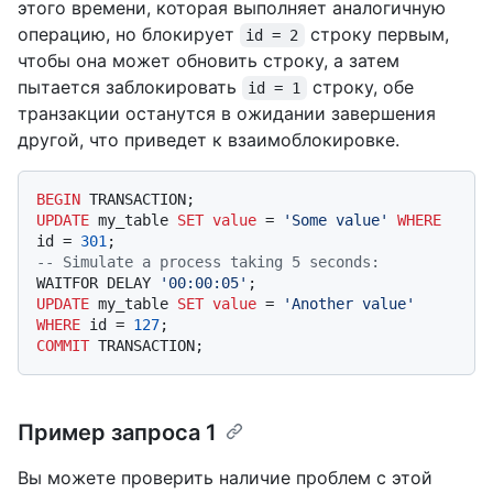
этого времени, которая выполняет аналогичную
операцию, но блокирует
строку первым,
id = 2
чтобы она может обновить строку, а затем
пытается заблокировать
строку, обе
id = 1
транзакции останутся в ожидании завершения
другой, что приведет к взаимоблокировке.
BEGIN
UPDATE
 my_table 
SET
value
=
'Some value'
WHERE
id 
=
301
-- Simulate a process taking 5 seconds:
WAITFOR DELAY 
'00:00:05'
UPDATE
 my_table 
SET
value
=
'Another value'
WHERE
 id 
=
127
COMMIT
Пример запроса 1
Вы можете проверить наличие проблем с этой