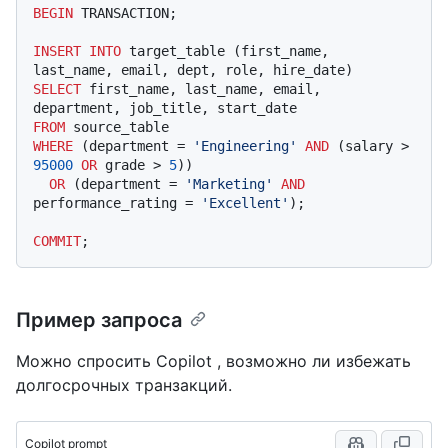
BEGIN
 TRANSACTION;

INSERT INTO
 target_table (first_name, 
SELECT
 first_name, last_name, email, 
FROM
WHERE
 (department 
=
'Engineering'
AND
 (salary 
>
95000
OR
 grade 
>
5
))

OR
 (department 
=
'Marketing'
AND
performance_rating 
=
'Excellent'
);

COMMIT
Пример запроса
Можно спросить Copilot , возможно ли избежать
долгосрочных транзакций.
Copilot prompt