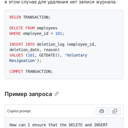
в этом случае для удаления нет записи журнала.
BEGIN
 TRANSACTION;

DELETE
FROM
WHERE
 employee_id 
=
101
;

INSERT INTO
 deletion_log (employee_id, 
VALUES
 (
101
, GETDATE(), 
'Voluntary 
Resignation'
);

COMMIT
Пример запроса
Copilot prompt
How can I ensure that the DELETE and INSERT 